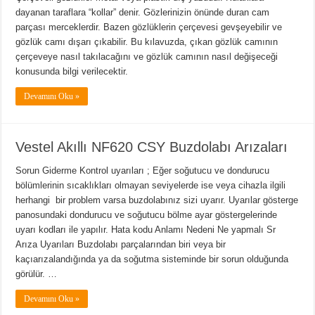
dayanan taraflara “kollar” denir. Gözlerinizin önünde duran cam
parçası merceklerdir. Bazen gözlüklerin çerçevesi gevşeyebilir ve
gözlük camı dışarı çıkabilir. Bu kılavuzda, çıkan gözlük camının
çerçeveye nasıl takılacağını ve gözlük camının nasıl değişeceği
konusunda bilgi verilecektir.
Devamını Oku »
Vestel Akıllı NF620 CSY Buzdolabı Arızaları
Sorun Giderme Kontrol uyarıları ; Eğer soğutucu ve dondurucu
bölümlerinin sıcaklıkları olmayan seviyelerde ise veya cihazla ilgili
herhangi bir problem varsa buzdolabınız sizi uyarır. Uyarılar gösterge
panosundaki dondurucu ve soğutucu bölme ayar göstergelerinde
uyarı kodları ile yapılır. Hata kodu Anlamı Nedeni Ne yapmalı Sr
Arıza Uyarıları Buzdolabı parçalarından biri veya bir
kaçıarızalandığında ya da soğutma sisteminde bir sorun olduğunda
görülür. …
Devamını Oku »