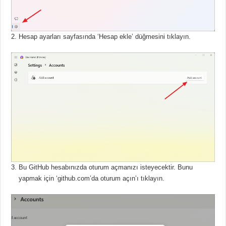
Hesap ayarları sayfasında ‘Hesap ekle’ düğmesini tıklayın.
Bu GitHub hesabınızda oturum açmanızı isteyecektir.
Bunu
yapmak için ‘github.com’da oturum açın’ı tıklayın.