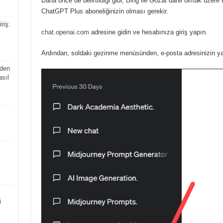
Daha önce de belirtildiği gibi, Bing ile Gözat dahil olmak üzer
ChatGPT Plus aboneliğinizin olması gerekir.
riş:
chat.openai.com
adresine gidin ve hesabınıza giriş yapın.
Ardından, soldaki gezinme menüsünden, e-posta adresinizin yan
den
asıl
i