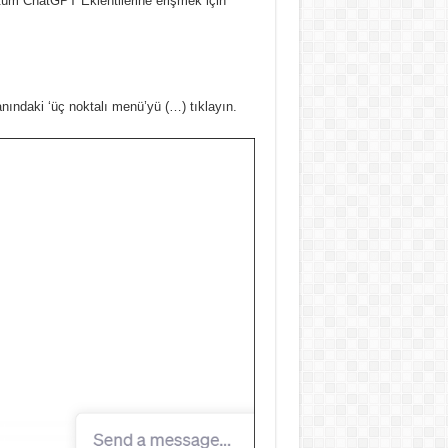
e tüm ChatGPT Eklentilerine erişmek için
ındaki ‘üç noktalı menü’yü (…) tıklayın.