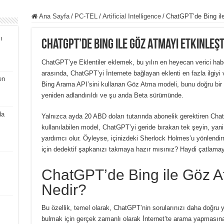
Ana Sayfa
/
PC-TEL
/
Artificial Intelligence
/
ChatGPT’de Bing il
ı
ChatGPT’de Bing ile Göz Atmayı Etkinleş
ChatGPT’ye Eklentiler eklemek, bu yılın en heyecan verici habe
arasında, ChatGPT’yi İnternete bağlayan eklenti en fazla ilgiyi
en
Bing Arama API’sini kullanan Göz Atma modeli, bunu doğru bir 
yeniden adlandırıldı ve şu anda Beta sürümünde.
da
Yalnızca ayda 20 ABD doları tutarında abonelik gerektiren Chat
kullanılabilen model, ChatGPT’yi geride bırakan tek şeyin, yani
yardımcı olur.
Öyleyse, içinizdeki Sherlock Holmes’u yönlendir
için dedektif şapkanızı takmaya hazır mısınız?
Haydi çatlamay
ChatGPT’de Bing ile Göz 
Nedir?
Bu özellik, temel olarak, ChatGPT’nin sorularınızı daha doğru y
bulmak için gerçek zamanlı olarak İnternet’te arama yapmasına 