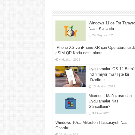
Windows 11’de Tor Tarayıc
Nasıl Kullanılır
24 Mayıs 2022
İPhone XS ve iPhone XR için Operatörünüzd
eSIM QR Kodu nasıl alınır
4 Haziran 2021
Uygulamalar iOS 12 Beta'
indirilmiyor mu? İşte bir
düzeltme
13 Haziran 2021
Microsoft Mağazasından
Uygulamalar Nasıl
Güncellenir?
3 Ekim 2023
Windows 10'da Mikrofon Hassasiyeti Nasıl
Onarılır
27 Mayıs 2021