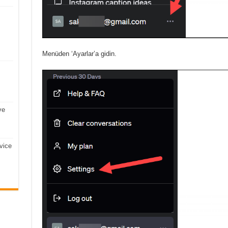
Menüden ‘Ayarlar’a gidin.
ve
vice