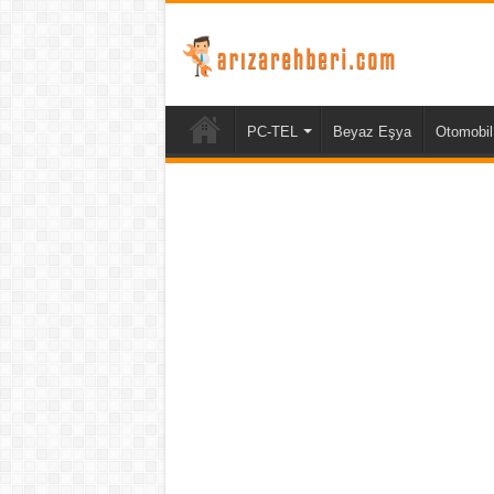
PC-TEL
Beyaz Eşya
Otomobil