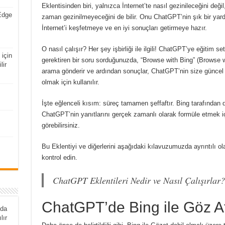
Eklentisinden biri, yalnızca İnternet’te nasıl gezinileceğini de
Edge
zaman gezinilmeyeceğini de bilir.
Onu ChatGPT’nin şık bir yard
İnternet’i keşfetmeye ve en iyi sonuçları getirmeye hazır.
O nasıl çalışır?
Her şey işbirliği ile ilgili!
ChatGPT’ye eğitim seti 
için
gerektiren bir soru sorduğunuzda, “Browse with Bing” (Browse wi
lir
arama gönderir ve ardından sonuçlar, ChatGPT’nin size güncel 
olmak için kullanılır.
İşte eğlenceli kısım: süreç tamamen şeffaftır.
Bing tarafından 
ChatGPT’nin yanıtlarını gerçek zamanlı olarak formüle etmek iç
görebilirsiniz.
Bu Eklentiyi ve diğerlerini aşağıdaki kılavuzumuzda ayrıntılı ol
kontrol edin.
ChatGPT Eklentileri Nedir ve Nasıl Çalışırlar?
ChatGPT’de Bing ile Göz At
nda
lır