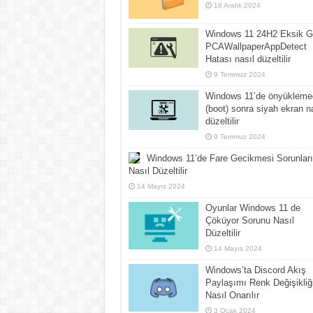
18 Aralık 2024
Windows 11 24H2 Eksik Gi
PCAWallpaperAppDetect
Hatası nasıl düzeltilir
9 Temmuz 2024
Windows 11’de önyükleme
(boot) sonra siyah ekran n
düzeltilir
9 Temmuz 2024
Windows 11’de Fare Gecikmesi Sorunları
Nasıl Düzeltilir
14 Mayıs 2024
Oyunlar Windows 11 de
Çöküyor Sorunu Nasıl
Düzeltilir
14 Mayıs 2024
Windows’ta Discord Akış
Paylaşımı Renk Değişikliğ
Nasıl Onarılır
3 Ocak 2024