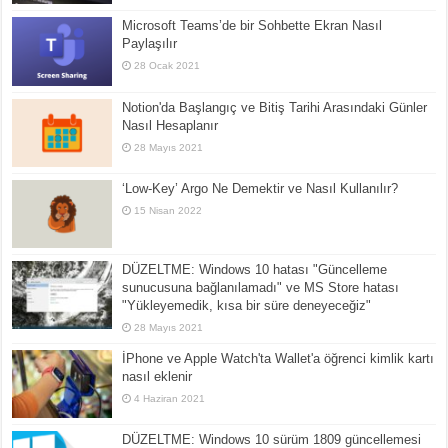
Microsoft Teams’de bir Sohbette Ekran Nasıl
Paylaşılır
28 Ocak 2021
Notion'da Başlangıç ve Bitiş Tarihi Arasındaki Günler
Nasıl Hesaplanır
28 Mayıs 2021
‘Low-Key’ Argo Ne Demektir ve Nasıl Kullanılır?
15 Nisan 2022
DÜZELTME: Windows 10 hatası "Güncelleme
sunucusuna bağlanılamadı" ve MS Store hatası
"Yükleyemedik, kısa bir süre deneyeceğiz"
28 Mayıs 2021
İPhone ve Apple Watch'ta Wallet'a öğrenci kimlik kartı
nasıl eklenir
4 Haziran 2021
DÜZELTME: Windows 10 sürüm 1809 güncellemesi