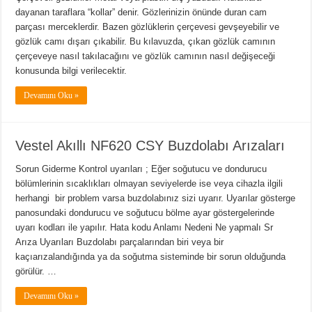
dayanan taraflara “kollar” denir. Gözlerinizin önünde duran cam
parçası merceklerdir. Bazen gözlüklerin çerçevesi gevşeyebilir ve
gözlük camı dışarı çıkabilir. Bu kılavuzda, çıkan gözlük camının
çerçeveye nasıl takılacağını ve gözlük camının nasıl değişeceği
konusunda bilgi verilecektir.
Devamını Oku »
Vestel Akıllı NF620 CSY Buzdolabı Arızaları
Sorun Giderme Kontrol uyarıları ; Eğer soğutucu ve dondurucu
bölümlerinin sıcaklıkları olmayan seviyelerde ise veya cihazla ilgili
herhangi bir problem varsa buzdolabınız sizi uyarır. Uyarılar gösterge
panosundaki dondurucu ve soğutucu bölme ayar göstergelerinde
uyarı kodları ile yapılır. Hata kodu Anlamı Nedeni Ne yapmalı Sr
Arıza Uyarıları Buzdolabı parçalarından biri veya bir
kaçıarızalandığında ya da soğutma sisteminde bir sorun olduğunda
görülür. …
Devamını Oku »