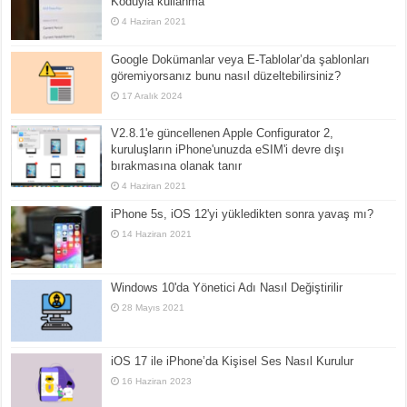
Koduyla kullanma
4 Haziran 2021
Google Dokümanlar veya E-Tablolar’da şablonları
göremiyorsanız bunu nasıl düzeltebilirsiniz?
17 Aralık 2024
V2.8.1'e güncellenen Apple Configurator 2,
kuruluşların iPhone'unuzda eSIM'i devre dışı
bırakmasına olanak tanır
4 Haziran 2021
iPhone 5s, iOS 12'yi yükledikten sonra yavaş mı?
14 Haziran 2021
Windows 10'da Yönetici Adı Nasıl Değiştirilir
28 Mayıs 2021
iOS 17 ile iPhone’da Kişisel Ses Nasıl Kurulur
16 Haziran 2023