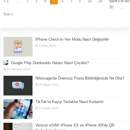
5
« 1.
...
«
3
4
6
7
»
10
20
Sayfa 5 of 162
30
...
Son »
İPhone Check-in Veri Modu Nasıl Değiştirilir
6 Ekim 2023
Google Play Durduruldu Hatası Nasıl Çözülür?
25 Temmuz 2018
İMessage'da Önemsiz Posta Bildirdiğinizde Ne Olur?
28 Mayıs 2021
TikTok’ta Kayıp Taslaklar Nasıl Kurtarılır
15 Aralık 2022
Verizon eSIM'i iPhone XS ve iPhone XR'de QR