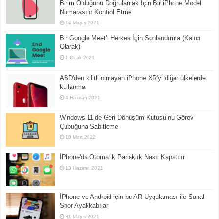
Birim Olduğunu Doğrulamak İçin Bir iPhone Model
Numarasını Kontrol Etme
14 Mayıs 2021
Bir Google Meet’i Herkes İçin Sonlandırma (Kalıcı
Olarak)
1 Ocak 2021
ABD'den kilitli olmayan iPhone XR'yi diğer ülkelerde
kullanma
4 Haziran 2021
Windows 11’de Geri Dönüşüm Kutusu’nu Görev
Çubuğuna Sabitleme
10 Mart 2022
İPhone'da Otomatik Parlaklık Nasıl Kapatılır
13 Haziran 2021
İPhone ve Android için bu AR Uygulaması ile Sanal
Spor Ayakkabıları
31 Mayıs 2021