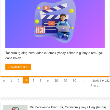
Tasarım iş akışınıza video eklemek yapay zekanın gücüyle artık çok
daha kolay.
Devamını Oku »
3
«
1
2
4
5
»
10
20
30
...
Sayfa 3 of 162
Son »
Bir Perakende Birim mi, Yenilenmiş veya Değiştirilmiş