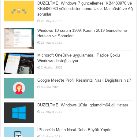
DÜZELTME: Windows 7 güncellemesi KB4480970 ve
KB4480960 yüklendikten sonra Uzak Masaüstü ve Ağ
sorunları
28 Mayıs 2021
Windows 10 sürüm 1909, Kasım 2019 Güncelleme
Hataları ve Sorunları
28 Mayıs 2021
Microsoft OneDrive uygulaması, iPad'de Çoklu
Windows desteği alıyor
2 Haziran 2021
Google Meet’te Profil Resminizi Nasıl Değiştirirsiniz?
5 Aralık 2020
DÜZELTME: Windows 10'da Igdumdim64.dll Hatası
17 Mayıs 2021
İPhone'da Metin Nasıl Daha Büyük Yapılır
16 Mayıs 2021