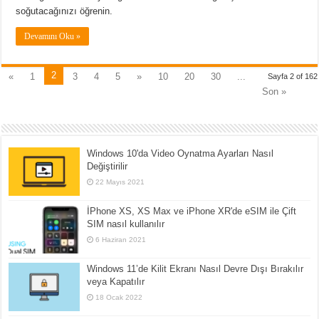
soğutacağınızı öğrenin.
Devamını Oku »
2
«
1
3
4
5
»
10
20
30
...
Sayfa 2 of 162
Son »
Windows 10'da Video Oynatma Ayarları Nasıl
Değiştirilir
22 Mayıs 2021
İPhone XS, XS Max ve iPhone XR'de eSIM ile Çift
SIM nasıl kullanılır
6 Haziran 2021
Windows 11’de Kilit Ekranı Nasıl Devre Dışı Bırakılır
veya Kapatılır
18 Ocak 2022