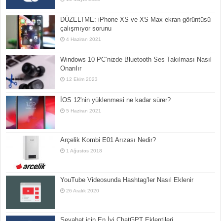
DÜZELTME: iPhone XS ve XS Max ekran görüntüsü
çalışmıyor sorunu
4 Haziran 2021
Windows 10 PC’nizde Bluetooth Ses Takılması Nasıl
Onarılır
12 Ekim 2023
İOS 12'nin yüklenmesi ne kadar sürer?
5 Haziran 2021
Arçelik Kombi E01 Arızası Nedir?
1 Ağustos 2018
YouTube Videosunda Hashtag’ler Nasıl Eklenir
26 Aralık 2020
Seyahat için En İyi ChatGPT Eklentileri