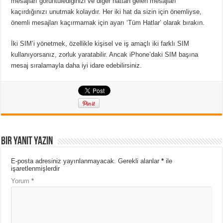
mesajları görüntülediğinizi ve diğer hattan gelen mesajları
kaçırdığınızı unutmak kolaydır.
Her iki hat da sizin için önemliyse,
önemli mesajları kaçırmamak için ayarı ‘Tüm Hatlar’ olarak bırakın.
İki SIM’i yönetmek, özellikle kişisel ve iş amaçlı iki farklı SIM
kullanıyorsanız, zorluk yaratabilir.
Ancak iPhone’daki SIM başına
mesaj sıralamayla daha iyi idare edebilirsiniz.
Bir yanıt yazın
E-posta adresiniz yayınlanmayacak.
Gerekli alanlar
*
ile
işaretlenmişlerdir
Yorum
*