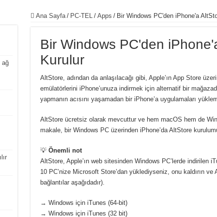
Ana Sayfa
/
PC-TEL
/
Apps
/
Bir Windows PC'den iPhone'a AltSto
Bir Windows PC'den iPhone'a
Kurulur
 ağ
AltStore, adından da anlaşılacağı gibi, Apple’ın App Store üze
emülatörlerini iPhone’unuza indirmek için alternatif bir mağazadı
yapmanın acısını yaşamadan bir iPhone’a uygulamaları yüklemen
AltStore ücretsiz olarak mevcuttur ve hem macOS hem de Window
makale, bir Windows PC üzerinden iPhone’da AltStore kurulumuyl
💡
Önemli not
lır
AltStore, Apple’ın web sitesinden Windows PC’lerde indirilen iT
10 PC’nize Microsoft Store’dan yüklediyseniz, onu kaldırın ve 
bağlantılar aşağıdadır).
→ Windows için iTunes (64-bit)
→ Windows için iTunes (32 bit)