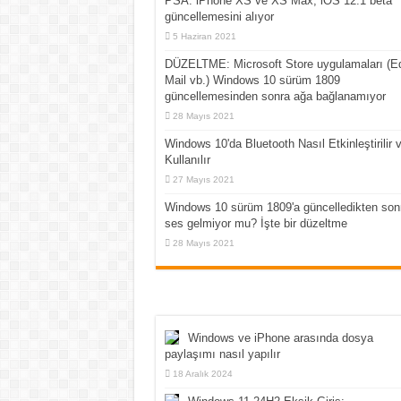
PSA: iPhone XS ve XS Max, iOS 12.1 beta
güncellemesini alıyor
5 Haziran 2021
DÜZELTME: Microsoft Store uygulamaları (E
Mail vb.) Windows 10 sürüm 1809
güncellemesinden sonra ağa bağlanamıyor
28 Mayıs 2021
Windows 10'da Bluetooth Nasıl Etkinleştirilir 
Kullanılır
27 Mayıs 2021
Windows 10 sürüm 1809'a güncelledikten son
ses gelmiyor mu? İşte bir düzeltme
28 Mayıs 2021
Windows ve iPhone arasında dosya
paylaşımı nasıl yapılır
18 Aralık 2024