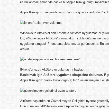
ile kullanmak amacıyla başka bir Apple Kimliği oluşturabilirsiniz
Apple Kimliğinizi ve parola ayrıntılarınızı girin ve ardından “Yü
Windows’ta AltServer’dan iPhone’a AltStore uygulamasını yük
Bu, iPhone’unuza AltStore’u kuracaktır. Yükle düğmesine bastık
uygulama simgesi iPhone ana ekranınızda görünecektir. Bulam
arayın.
İPhone’unuzda AltStore uygulamasını başlatın
Başlatmak için AltStore uygulama simgesine dokunun.
E-po
Apple Kimliğiniz olarak kullandığınız) bir “Güvenilmeyen Geliştiri
AltStore başlatılırken Güvenilmeyen Geliştirici uyarısı gösterili
Bunun nedeni, AltStore’un kendi Apple Kimliğinizden bir geliştiri