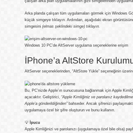
çalışan arka plan uygulamalarının gizli simgelerinden uygulama
Arka planda çalışan tüm uygulamaları görmek için Windows G
küçük simgeye tıklayın. Ardından, aşağıdaki ekran görüntüsünde
simgesini
(elmas şeklindeki simge) tıklayın.
Windows 10 PC’de AltServer uygulama seçeneklerine erişim
İPhone’a AltStore Kurulum
AltServer seçeneklerinden, “AltStore Yükle” seçeneğinin üzerine
Bu, PC’nizde Apple’ın sunucusuna bağlanmak için Apple Kimliği
açacaktır. Geliştirici,
“Apple Kimliğiniz ve parolanız kaydedilme
Apple’a gönderildiğinden”
bahseder. Ancak şifrenizi paylaşmakta
uygulamaya özel bir şifre oluşturun ve bunu kullanın.
💡
İpucu
Apple Kimliğinizi ve parolanızı (uygulamaya özel bile olsa) pa