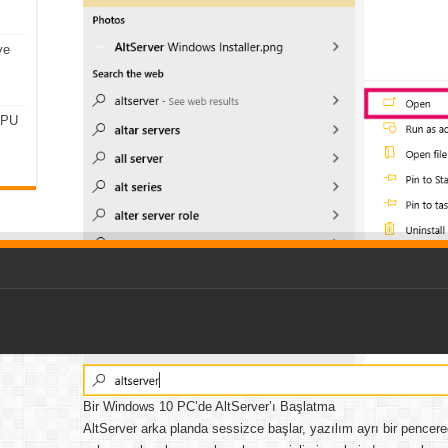
ve
CPU
Bir Windows 10 PC’de AltServer’ı Başlatma
AltServer arka planda sessizce başlar, yazılım ayrı bir pencer