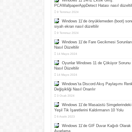
Windows 11 24H2 Eksik Giriş:
PCAWallpaperAppDetect Hatası nasıl düzeltil
9 Temmuz 2024
Windows 11’de önyüklemeden (boot) son
siyah ekran nasıl düzeltilir
9 Temmuz 2024
Windows 11’de Fare Gecikmesi Sorunları
Nasıl Düzeltilir
14 Mayıs 2024
Oyunlar Windows 11 de Çöküyor Sorunu
Nasıl Düzeltilir
14 Mayıs 2024
Windows’ta Discord Akış Paylaşımı Ren
Değişikliği Nasıl Onarılır
3 Ocak 2024
Windows 11’de Masaüstü Simgelerindeki
Yeşil Tik İşaretlerini Kaldırmanın 10 Yolu
6 Aralık 2023
Windows 11’de GIF Duvar Kağıdı Olarak
Ayarlama