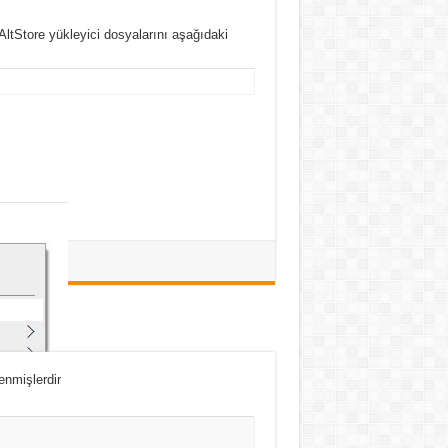
ltStore yükleyici dosyalarını aşağıdaki
lenmişlerdir
yalardan “Setup.exe” dosyasına çift tıklayın
zleyin.