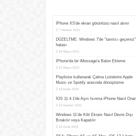
İPhone XS'de ekran görüntüsü nasıl alınır
7 Haziran 2021
DÜZELTME: Windows 7'de "tanıtıcı geçersiz"
hatası
28 Mayıs 2021
İPhone'da bir iMessage'a Balon Ekleme
31 Mayıs 2021
Playlistor kullanarak Çalma Listelerini Apple
Music ve Spotify arasında dönüştürme
13 Aralık 2020
İOS 11.4.1'de Aşırı Isınma iPhone Nasıl Onarı
13 Haziran 2021
Windows 11’de Kilit Ekranı Nasıl Devre Dışı
Bırakılır veya Kapatılır
18 Ocak 2022