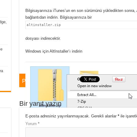
Bilgisayarınıza iTunes’un en son sürümünü yükledikten sonra, A
bağlantıdan indirin. Bilgisayarınıza bir
dge,
altinstaller.zip
dosyası indirecektir.
ve
Windows için AltInstaller’ı indirin
ra
Paylaş!
Bir yanıt yazın
E-posta adresiniz yayınlanmayacak.
Gerekli alanlar
*
ile işaret
Altinstaller.zip dosyasını sıkıştırın / çıkarın
Yorum
*
Altinstaller.zip
dosyasını açın / çıkarın. Ardından, çıkarılan dos
ve AltServer’ı bilgisayarınıza kurmak için ekrandaki talimatları i