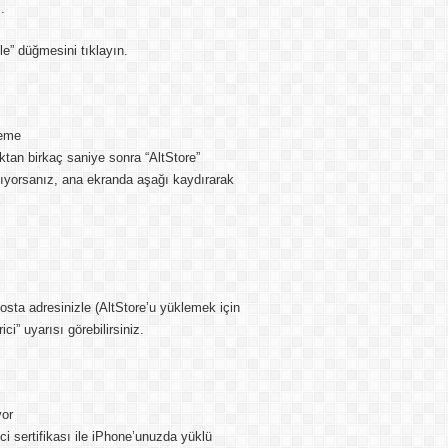
.
kle” düğmesini tıklayın.
leme
tan birkaç saniye sonra “AltStore”
ıyorsanız, ana ekranda aşağı kaydırarak
sta adresinizle (AltStore’u yüklemek için
ci” uyarısı görebilirsiniz.
yor
ci sertifikası ile iPhone’unuzda yüklü