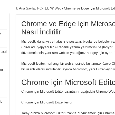
Ana Sayfa
/
PC-TEL
/
🌐 Web
/
Chrome ve Edge için Microsoft Edito
Chrome ve Edge için Microsof
Nasıl İndirilir
a
Microsoft,
daha iyi ve hatasız e-postalar, bloglar ve belgeler
Editor
adlı yepyeni bir AI tabanlı yazma yardımcısı başlatıyor
nasıl
düzeltmelerinin yanı sıra web’de yazdığınız her şey için ayrıntıl
Microsoft Editor, herhangi bir web sitesinde kullanmak üzere C
bir uzantı olarak indirilebilir, ayrıca Microsoft, yeni Düzenleyic
ma
Chrome için Microsoft Editor
Chrome için Microsoft Editor uzantısını aşağıdaki Chrome Web 
de
Chrome için Microsoft Düzenleyici
Tarayıcınıza Microsoft Editor uzantısını yüklemek için Chrome