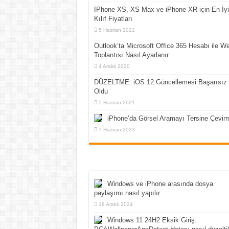
İPhone XS, XS Max ve iPhone XR için En İyi
Kılıf Fiyatları
5 Haziran 2021
Outlook’ta Microsoft Office 365 Hesabı ile W
Toplantısı Nasıl Ayarlanır
4 Aralık 2020
DÜZELTME: iOS 12 Güncellemesi Başarısız
Oldu
5 Haziran 2021
iPhone’da Görsel Aramayı Tersine Çevir
7 Haziran 2023
Windows ve iPhone arasında dosya
paylaşımı nasıl yapılır
18 Aralık 2024
Windows 11 24H2 Eksik Giriş: