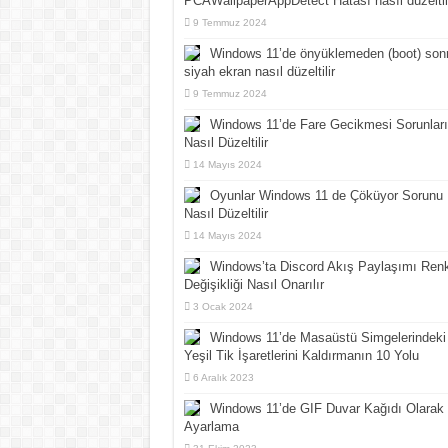
PCAWallpaperAppDetect Hatası nasıl düzeltil
9 Temmuz 2024
Windows 11’de önyüklemeden (boot) son
siyah ekran nasıl düzeltilir
9 Temmuz 2024
Windows 11’de Fare Gecikmesi Sorunları
Nasıl Düzeltilir
14 Mayıs 2024
Oyunlar Windows 11 de Çöküyor Sorunu
Nasıl Düzeltilir
14 Mayıs 2024
Windows’ta Discord Akış Paylaşımı Ren
Değişikliği Nasıl Onarılır
3 Ocak 2024
Windows 11’de Masaüstü Simgelerindeki
Yeşil Tik İşaretlerini Kaldırmanın 10 Yolu
6 Aralık 2023
Windows 11’de GIF Duvar Kağıdı Olarak
Ayarlama