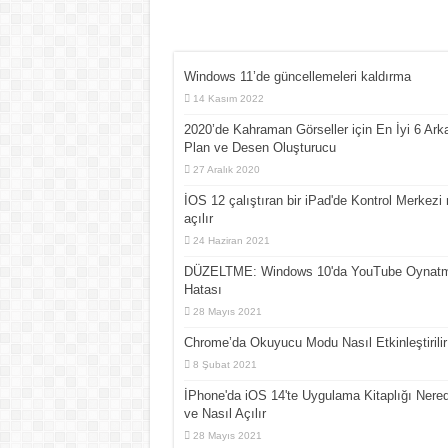
Windows 11’de güncellemeleri kaldırma
14 Kasım 2022
2020’de Kahraman Görseller için En İyi 6 Ark
Plan ve Desen Oluşturucu
27 Aralık 2020
İOS 12 çalıştıran bir iPad'de Kontrol Merkezi 
açılır
24 Haziran 2021
DÜZELTME: Windows 10'da YouTube Oynat
Hatası
28 Mayıs 2021
Chrome’da Okuyucu Modu Nasıl Etkinleştirilir
8 Şubat 2021
İPhone'da iOS 14'te Uygulama Kitaplığı Nere
ve Nasıl Açılır
28 Mayıs 2021