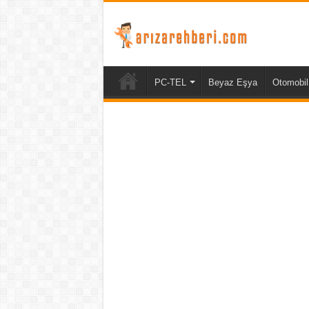
PC-TEL
Beyaz Eşya
Otomobil