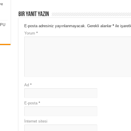
ve
Bir yanıt yazın
CPU
E-posta adresiniz yayınlanmayacak.
Gerekli alanlar
*
ile işaret
Yorum
*
Ad
*
E-posta
*
İnternet sitesi