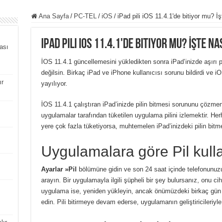
Ana Sayfa
/
PC-TEL
/
iOS
/
iPad pili iOS 11.4.1'de bitiyor mu? İ
iPad pili iOS 11.4.1'de bitiyor mu? İşte n
ası
İOS 11.4.1 güncellemesini yükledikten sonra iPad’inizde aşırı 
değilsin. Birkaç iPad ve iPhone kullanıcısı sorunu bildirdi ve
ır
yayılıyor.
İOS 11.4.1 çalıştıran iPad’inizde pilin bitmesi sorununu çözmenin
uygulamalar tarafından tüketilen uygulama pilini izlemektir. Herh
yere çok fazla tüketiyorsa, muhtemelen iPad’inizdeki pilin bitm
Uygulamalara göre Pil kulla
Ayarlar »Pil
bölümüne gidin ve son 24 saat içinde telefonunuzu
arayın. Bir uygulamayla ilgili şüpheli bir şey bulursanız, onu cih
uygulama ise, yeniden yükleyin, ancak önümüzdeki birkaç gün
edin. Pili bitirmeye devam ederse, uygulamanın geliştiricileriyle 