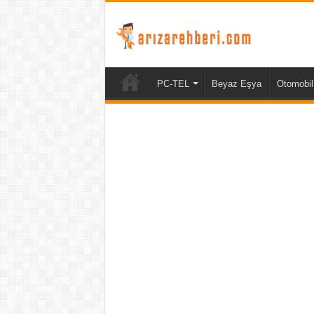
PC-TEL
Beyaz Eşya
Otomobil