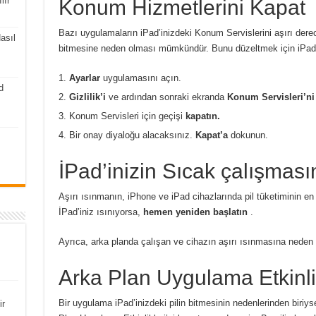
lır
Konum Hizmetlerini Kapat
Bazı uygulamaların iPad’inizdeki Konum Servislerini aşırı derec
asıl
bitmesine neden olması mümkündür. Bunu düzeltmek için iPad’i
Ayarlar
uygulamasını açın.
d
Gizlilik’i
ve ardından sonraki ekranda
Konum Servisleri’ni
Konum Servisleri için geçişi
kapatın.
Bir onay diyaloğu alacaksınız.
Kapat’a
dokunun.
İPad’inizin Sıcak çalışması
Aşırı ısınmanın, iPhone ve iPad cihazlarında pil tüketiminin en
İPad’iniz ısınıyorsa,
hemen yeniden başlatın
.
Ayrıca, arka planda çalışan ve cihazın aşırı ısınmasına neden 
Arka Plan Uygulama Etkinli
Bir uygulama iPad’inizdeki pilin bitmesinin nedenlerinden biriy
ir