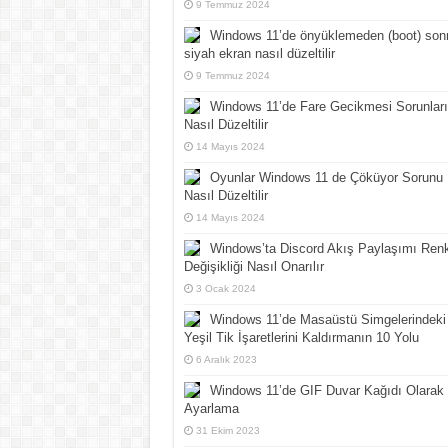
9 Temmuz 2024
Windows 11’de önyüklemeden (boot) son
siyah ekran nasıl düzeltilir
9 Temmuz 2024
Windows 11’de Fare Gecikmesi Sorunları
Nasıl Düzeltilir
14 Mayıs 2024
Oyunlar Windows 11 de Çöküyor Sorunu
Nasıl Düzeltilir
14 Mayıs 2024
Windows’ta Discord Akış Paylaşımı Ren
Değişikliği Nasıl Onarılır
3 Ocak 2024
Windows 11’de Masaüstü Simgelerindeki
Yeşil Tik İşaretlerini Kaldırmanın 10 Yolu
6 Aralık 2023
Windows 11’de GIF Duvar Kağıdı Olarak
Ayarlama
31 Ekim 2023