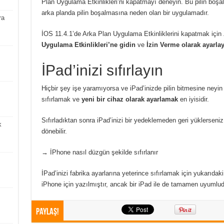
Plan Uygulama Etkinlikleri’ni kapatmayı deneyin. Bu pilin boşal
arka planda pilin boşalmasına neden olan bir uygulamadır.
ra
İOS 11.4.1’de Arka Plan Uygulama Etkinliklerini kapatmak için
Uygulama Etkinlikleri’ne gidin
ve
İzin Verme olarak ayarla
İPad’inizi sıfırlayın
Hiçbir şey işe yaramıyorsa ve iPad’inizde pilin bitmesine neyi
sıfırlamak ve
yeni bir cihaz olarak ayarlamak
en iyisidir.
Sıfırladıktan sonra iPad’inizi bir yedeklemeden geri yüklerseniz,
k
dönebilir.
→ İPhone nasıl düzgün şekilde sıfırlanır
İPad’inizi fabrika ayarlarına yeterince sıfırlamak için yukarıdaki 
iPhone için yazılmıştır, ancak bir iPad ile de tamamen uyumlud
Paylaş!