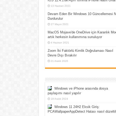
İOS 11.4.1'de Aşırı Isınma iPhone Nasıl Onarı
13 Haziran 2021
Devam Eden Bir Windows 10 Güncellemesi N
Durdurulur
27 Mayıs 2021
MacOS Mojave'de OneDrive için Karanlık Mo
artık herkesin kullanımına sunuluyor
4 Haziran 2021
Zoom İki Faktörlü Kimlik Doğrulaması Nasıl
Devre Dışı Bırakılır
21 Aralık 2020
Windows ve iPhone arasında dosya
paylaşımı nasıl yapılır
18 Aralık 2024
Windows 11 24H2 Eksik Giriş:
PCAWallpaperAppDetect Hatası nasıl düzeltil