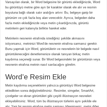
Varsayılan olarak, bir Word belgesine bir görüntü eklediğinizde, Word
bu görüntüyü metne göre ayrı bir karakter olarak ele alır ve resmin
boyutuna bağlı olarak satır aralığını artırır.
Bu, belgeye garip bir
görünüm ve çok fazla boş alan verecektir.
Ayrıca, belgeden daha
fazla metin eklediğinizde veya metin çıkardığınızda, görüntü
metinlerin geri kalanıyla birlikte hareket eder.
Metinlerin nesnenin etrafında istediğiniz şekilde akmasını
istiyorsanız, metninizi Word’de nesnenin etrafına sarmanız gerekir.
Bunu yapmak için Word, görüntülerin ve nesnelerin bir belgede nasıl
görüntüleneceğini denetlemenize olanak tanıyan birkaç metin
kaydırma seçeneği sunar.
Bir Word belgesindeki bir görüntünün veya
nesnenin etrafına metnin nasıl sarılacağını görelim.
Word’e Resim Ekle
Metin kaydırma seçeneklerini yalnızca görüntüyü Word belgesine
ekledikten sonra değiştirebilirsiniz.
Resimler, simgeler, SmartArt,
çizelgeler ve ekran görüntüleri gibi çeşitli illüstrasyon nesneleri
ekleyebilirsiniz.
Word, tüm bu illüstrasyon türlerini aynı şekilde ele
alır.
Yani bir resmin etrafına metin sarmayı öğrenirseniz, metni diğer