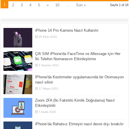
1
2
3
4
5
»
10
...
Son »
Sayfa 1 of 18
iPhone 14 Pro Kamera Nasıl Kullanılır
26 Ekim 2022
Çift SIM iPhone'da FaceTime ve iMessage için Her
İki Telefon Numarasını Etkinleştirme
2 Haziran 2021
İPhone'da Kestirmeler uygulamasında bir Otomasyon
nasıl silinir
17 Mayıs 2021
Zoom 2FA (İki Faktörlü Kimlik Doğrulama) Nasıl
Etkinleştirilir
7 Aralık 2020
iPhone’da Rahatsız Etmeyin nasıl devre dışı bırakılır