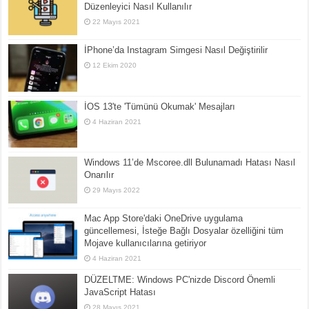
Düzenleyici Nasıl Kullanılır
22 Mayıs 2021
İPhone’da Instagram Simgesi Nasıl Değiştirilir
12 Ekim 2020
İOS 13'te 'Tümünü Okumak' Mesajları
4 Haziran 2021
Windows 11’de Mscoree.dll Bulunamadı Hatası Nasıl
Onarılır
29 Mayıs 2022
Mac App Store'daki OneDrive uygulama
güncellemesi, İsteğe Bağlı Dosyalar özelliğini tüm
Mojave kullanıcılarına getiriyor
4 Haziran 2021
DÜZELTME: Windows PC'nizde Discord Önemli
JavaScript Hatası
28 Mayıs 2021