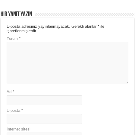
Bir yanıt yazın
E-posta adresiniz yayınlanmayacak.
Gerekli alanlar
*
ile
işaretlenmişlerdir
Yorum
*
Ad
*
E-posta
*
İnternet sitesi