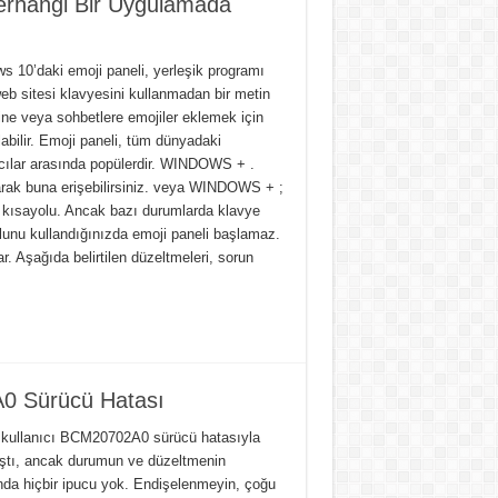
rhangi Bir Uygulamada
s 10’daki emoji paneli, yerleşik programı
eb sitesi klavyesini kullanmadan bir metin
ine veya sohbetlere emojiler eklemek için
labilir. Emoji paneli, tüm dünyadaki
ıcılar arasında popülerdir. WINDOWS + .
arak buna erişebilirsiniz. veya WINDOWS + ;
 kısayolu. Ancak bazı durumlarda klavye
lunu kullandığınızda emoji paneli başlamaz.
. Aşağıda belirtilen düzeltmeleri, sorun
 Sürücü Hatası
 kullanıcı BCM20702A0 sürücü hatasıyla
aştı, ancak durumun ve düzeltmenin
nda hiçbir ipucu yok. Endişelenmeyin, çoğu