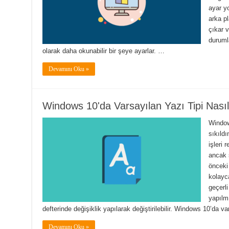
ayar yo
arka pl
çıkar v
duruml
olarak daha okunabilir bir şeye ayarlar. …
Devamını Oku »
Windows 10'da Varsayılan Yazı Tipi Nasıl D
Window
sıkıldı
işleri 
ancak s
önceki 
kolayca
geçerli
yapılmı
defterinde değişiklik yapılarak değiştirilebilir. Windows 10’da v
Devamını Oku »