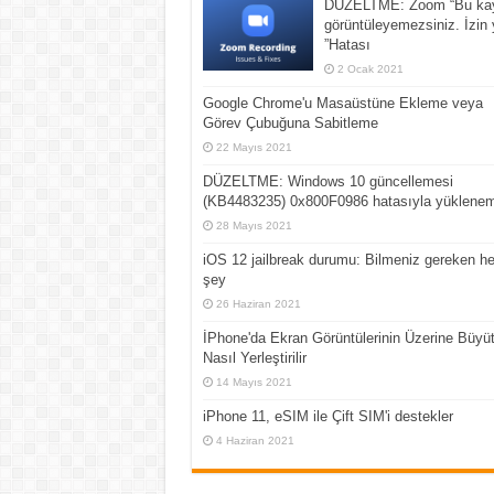
DÜZELTME: Zoom “Bu ka
görüntüleyemezsiniz. İzin
”Hatası
2 Ocak 2021
Google Chrome'u Masaüstüne Ekleme veya
Görev Çubuğuna Sabitleme
22 Mayıs 2021
DÜZELTME: Windows 10 güncellemesi
(KB4483235) 0x800F0986 hatasıyla yüklene
28 Mayıs 2021
iOS 12 jailbreak durumu: Bilmeniz gereken he
şey
26 Haziran 2021
İPhone'da Ekran Görüntülerinin Üzerine Büyü
Nasıl Yerleştirilir
14 Mayıs 2021
iPhone 11, eSIM ile Çift SIM'i destekler
4 Haziran 2021