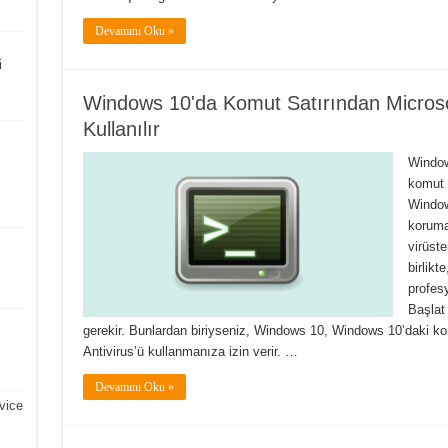
Devamını Oku »
i
Windows 10'da Komut Satırından Microsof
Kullanılır
Window
komut 
Window
koruma
virüste
birlikt
profes
Başlat
gerekir. Bunlardan biriyseniz, Windows 10, Windows 10’daki ko
Antivirus’ü kullanmanıza izin verir. …
Devamını Oku »
vice