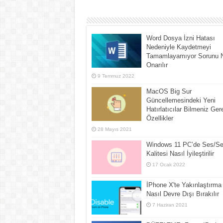
Word Dosya İzni Hatası
Nedeniyle Kaydetmeyi
Tamamlayamıyor Sorunu N
Onarılır
9 Temmuz 2022
MacOS Big Sur
Güncellemesindeki Yeni
Hatırlatıcılar Bilmeniz Ge
Özellikler
28 Mayıs 2021
Windows 11 PC’de Ses/S
Kalitesi Nasıl İyileştirilir
17 Ocak 2022
İPhone X'te Yakınlaştırma
Nasıl Devre Dışı Bırakılır
7 Haziran 2021