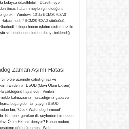
a kolayca düzeltilebilir. Düzeltmeye
en önce, hatanın neyle ilgili olduğunu
iz gerekir. Windows 10’da BCM20702A0
 Hatası nedir? BCM20702A0 sürücüsü,
 Bluetooth bileşenlerinin işletim sisteminiz ile
tir ve belirli nedenlerden dolayı beklendiği
dog Zaman Aşımı Hatası
bir proje üzerinde çalıştığınızı ve
ayarın aniden bir BSOD (Mavi Ölüm Ekranı)
la çöktüğünü hayal edin. Verileri
mekle kalmazsınız, harcadığınız çaba ve
alışma boşa gider. En yaygın BSOD
rından biri, ‘Clock Watchdog Timeout’
ır. Bilmeniz gereken ilk şeylerden biri neden
Mavi Ölüm Ekranı’ deniyor? Bunun nedeni,
mesajının görüntülenmesi. Web …