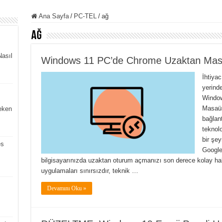
Ana Sayfa
/
PC-TEL
/
ağ
ağ
asıl
Windows 11 PC’de Chrome Uzaktan Masaü
İhtiya
yerind
Window
Masaüs
reken
bağlan
teknolo
bir şey
es
Google
bilgisayarınızda uzaktan oturum açmanızı son derece kolay hal
uygulamaları sınırsızdır, teknik …
Devamını Oku »