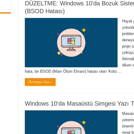
DÜZELTME: Windows 10'da Bozuk Sistem 
(BSOD Hatası)
Hayat p
yolund
proble
deneyim
proje 
çöküyor
ihtimal
diken e
hata, bir BSOD (Mavi Ölüm Ekranı) hatası olan ‘Kötü …
Devamını Oku »
Windows 10'da Masaüstü Simgesi Yazı Tipi
Masaüs
yeterin
önemli 
rengi b