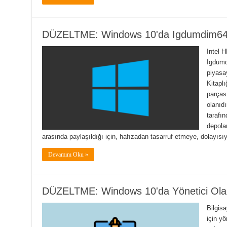
DÜZELTME: Windows 10'da Igdumdim64.d
Intel H
Igdumd
piyasa
Kitaplı
parças
olanıdı
tarafın
depola
arasında paylaşıldığı için, hafızadan tasarruf etmeye, dolayısıyl
Devamını Oku »
DÜZELTME: Windows 10'da Yönetici Olara
Bilgisa
için yö