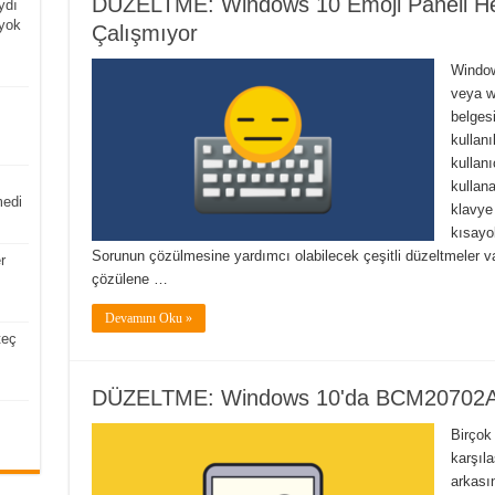
DÜZELTME: Windows 10 Emoji Paneli He
ydı
 yok
Çalışmıyor
Window
veya w
belges
kullanı
kullan
kullan
medi
klavye
kısayo
Sorunun çözülmesine yardımcı olabilecek çeşitli düzeltmeler var
r
çözülene …
Devamını Oku »
teç
DÜZELTME: Windows 10'da BCM20702A0
Birçok
karşıl
arkası