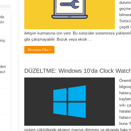
durumd
geçmed
bilmen
nda
Sürücü
lır
çeşitli
iletişim kurmasına izin verir. Bu sürücüler sisteminize yüklenmiş
gibi çalışmayabilir. Bozuk veya eksik …
riş:
Devamını Oku »
den
DÜZELTME: Windows 10’da Clock Watch
asıl
Önemli 
bilgis
hatasıy
kaybet
sıkı ç
hatala
hatasıd
buna ‘
sistem çöktüğünde ekranın maviye dönmesi ve ekranda hata 