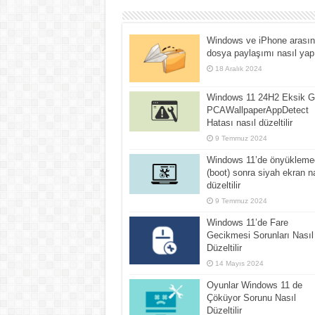
Windows ve iPhone arası
dosya paylaşımı nasıl yapı
18 Aralık 2024
Windows 11 24H2 Eksik Gi
PCAWallpaperAppDetect
Hatası nasıl düzeltilir
9 Temmuz 2024
Windows 11’de önyükleme
(boot) sonra siyah ekran n
düzeltilir
9 Temmuz 2024
Windows 11’de Fare
Gecikmesi Sorunları Nasıl
Düzeltilir
14 Mayıs 2024
Oyunlar Windows 11 de
Çöküyor Sorunu Nasıl
Düzeltilir