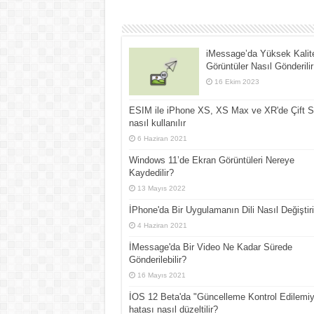
iMessage’da Yüksek Kalite
Görüntüler Nasıl Gönderilir
16 Ekim 2023
ESIM ile iPhone XS, XS Max ve XR'de Çift 
nasıl kullanılır
6 Haziran 2021
Windows 11’de Ekran Görüntüleri Nereye
Kaydedilir?
13 Mayıs 2022
İPhone'da Bir Uygulamanın Dili Nasıl Değiştiril
4 Haziran 2021
İMessage'da Bir Video Ne Kadar Sürede
Gönderilebilir?
16 Mayıs 2021
İOS 12 Beta'da "Güncelleme Kontrol Edilemiy
hatası nasıl düzeltilir?