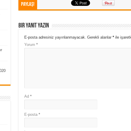
Paylaş!
Bir yanıt yazın
E-posta adresiniz yayınlanmayacak.
Gerekli alanlar
*
ile işaret
Yorum
*
ır
020
Ad
*
E-posta
*