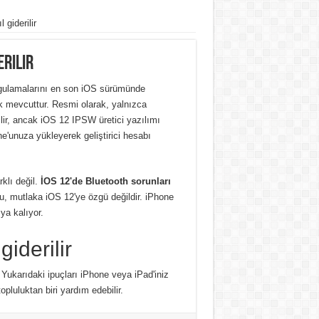
 giderilir
erilir
uygulamalarını en son iOS sürümünde
rak mevcuttur. Resmi olarak, yalnızca
bilir, ancak iOS 12 IPSW üretici yazılımı
e'unuza yükleyerek geliştirici hesabı
rklı değil.
İOS 12'de Bluetooth sorunları
u, mutlaka iOS 12'ye özgü değildir. iPhone
ya kalıyor.
iderilir
Yukarıdaki ipuçları iPhone veya iPad'iniz
opluluktan biri yardım edebilir.