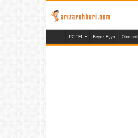
PC-TEL
Beyaz Eşya
Otomobil