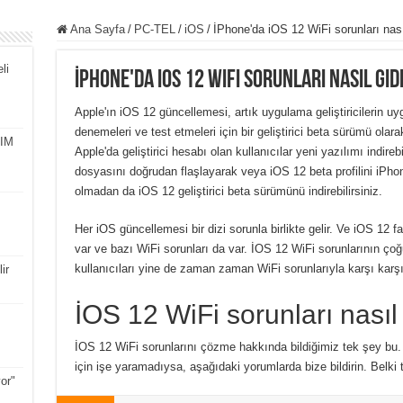
Ana Sayfa
/
PC-TEL
/
iOS
/
İPhone'da iOS 12 WiFi sorunları nasıl
li
İPhone'da iOS 12 WiFi sorunları nasıl gid
Apple'ın iOS 12 güncellemesi, artık uygulama geliştiricilerin 
denemeleri ve test etmeleri için bir geliştirici beta sürümü ola
SIM
Apple'da geliştirici hesabı olan kullanıcılar yeni yazılımı indire
dosyasını doğrudan flaşlayarak veya iOS 12 beta profilini iPhon
olmadan da iOS 12 geliştirici beta sürümünü indirebilirsiniz.
Her iOS güncellemesi bir dizi sorunla birlikte gelir. Ve iOS 12 fa
var ve bazı WiFi sorunları da var. İOS 12 WiFi sorunlarının çoğ
kullanıcıları yine de zaman zaman WiFi sorunlarıyla karşı karşı
ir
İOS 12 WiFi sorunları nasıl g
İOS 12 WiFi sorunlarını çözme hakkında bildiğimiz tek şey bu. 
için işe yaramadıysa, aşağıdaki yorumlarda bize bildirin. Belki t
or"