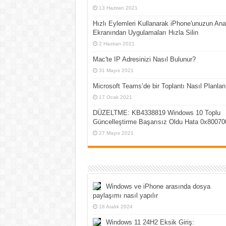
13 Haziran 2021
Hızlı Eylemleri Kullanarak iPhone'unuzun Ana
Ekranından Uygulamaları Hızla Silin
2 Haziran 2021
Mac'te IP Adresinizi Nasıl Bulunur?
31 Mayıs 2021
Microsoft Teams’de bir Toplantı Nasıl Planlan
17 Ocak 2021
DÜZELTME: KB4338819 Windows 10 Toplu
Güncelleştirme Başarısız Oldu Hata 0x80070
27 Mayıs 2021
Windows ve iPhone arasında dosya
paylaşımı nasıl yapılır
18 Aralık 2024
Windows 11 24H2 Eksik Giriş: