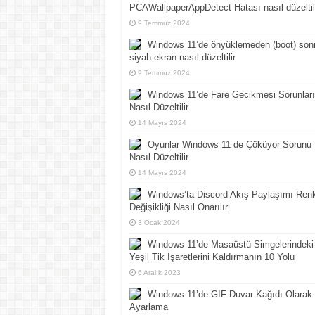
PCAWallpaperAppDetect Hatası nasıl düzeltil
9 Temmuz 2024
Windows 11’de önyüklemeden (boot) son
siyah ekran nasıl düzeltilir
9 Temmuz 2024
Windows 11’de Fare Gecikmesi Sorunları
Nasıl Düzeltilir
14 Mayıs 2024
Oyunlar Windows 11 de Çöküyor Sorunu
Nasıl Düzeltilir
14 Mayıs 2024
Windows’ta Discord Akış Paylaşımı Ren
Değişikliği Nasıl Onarılır
3 Ocak 2024
Windows 11’de Masaüstü Simgelerindeki
Yeşil Tik İşaretlerini Kaldırmanın 10 Yolu
6 Aralık 2023
Windows 11’de GIF Duvar Kağıdı Olarak
Ayarlama