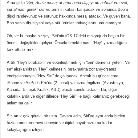
Ama gidip
“Siri, Bob’a mesaj at ama bana dişçiyi de hatırlat ve evet,
süt almam gerek” deme.
Siri’nin kafası karışacak ve sonunda Bob’a
dişçi randevunuz ve sütünüz hakkında mesaj atacak.
Ve güven bana,
Bob senin diş hijyeni veya süt ürünleri ihtiyaçlarını umursamıyor.
Oh, ve bu başka bir şey: Siri’nin iOS 17’deki makyajı da başka bir
önemli değişiklikle geliyor.
Önceki örnekte nasıl “Hey” yazmadığımı
fark ettiniz mi?
Artık “Hey”i bırakabilir ve etkinleştirmek için “Siri” demeniz yeterli.
Ve
sırf alışkanlıktan “Hey” kelimesini bırakmakta zorlanıyorsanız
endişelenmeyin;
“Hey Siri” de çalışacak.
Ancak bu güncelleme,
iPhone ve AirPods Pro’da (2. nesil) yalnızca İngilizce (Avustralya,
Kanada, Birleşik Krallık, ABD) olarak sunulmaktadır.
Bu, diğer
kulaklıklarda ve diğer dillerde “Hey Siri” ile bağlı kalmanız gerekeceği
anlamına gelir.
Siri artık çok görevli bir usta.
Devam edin, Siri’ye aynı anda birden
fazla komut vermeyi deneyin ve dijital hayatınızın bu kadar
kolaylaştığını izleyin.