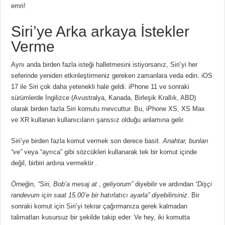
emri!
Siri’ye Arka arkaya İstekler
Verme
Aynı anda birden fazla isteği halletmesini istiyorsanız, Siri’yi her
seferinde yeniden etkinleştirmeniz gereken zamanlara veda edin.
iOS
17 ile Siri çok daha yetenekli hale geldi.
iPhone 11 ve sonraki
sürümlerde İngilizce (Avustralya, Kanada, Birleşik Krallık, ABD)
olarak birden fazla Siri komutu mevcuttur.
Bu, iPhone XS, XS Max
ve XR kullanan kullanıcıların şanssız olduğu anlamına gelir.
Siri’ye birden fazla komut vermek son derece basit.
Anahtar, bunları
“ve”
veya “ayrıca”
gibi sözcükleri kullanarak tek bir komut içinde
değil, birbiri ardına vermektir
.
Örneğin, “Siri, Bob’a mesaj at
,
geliyorum”
diyebilir
ve ardından
“Dişçi
randevum için saat 15.00’e bir hatırlatıcı ayarla” diyebilirsiniz.
Bir
sonraki komut için Siri’yi tekrar çağırmanıza gerek kalmadan
talimatları kusursuz bir şekilde takip eder.
Ve hey, iki komutta