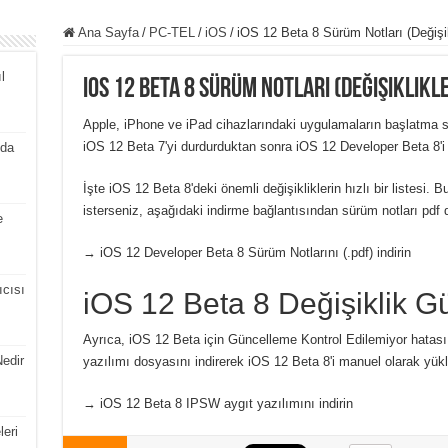
Ana Sayfa
/
PC-TEL
/
iOS
/
iOS 12 Beta 8 Sürüm Notları (Değişik
l
iOS 12 Beta 8 Sürüm Notları (Değişiklikl
Apple, iPhone ve iPad cihazlarındaki uygulamaların başlatma sür
iOS 12 Beta 7'yi durdurduktan sonra iOS 12 Developer Beta 8'i
zda
İşte iOS 12 Beta 8'deki önemli değişikliklerin hızlı bir listesi. 
isterseniz, aşağıdaki indirme bağlantısından sürüm notları pdf 
e
→ iOS 12 Developer Beta 8 Sürüm Notlarını (.pdf) indirin
ıcısı
iOS 12 Beta 8 Değişiklik G
Ayrıca, iOS 12 Beta için Güncelleme Kontrol Edilemiyor hatası 
edir
yazılımı dosyasını indirerek iOS 12 Beta 8'i manuel olarak yü
→ iOS 12 Beta 8 IPSW aygıt yazılımını indirin
eri