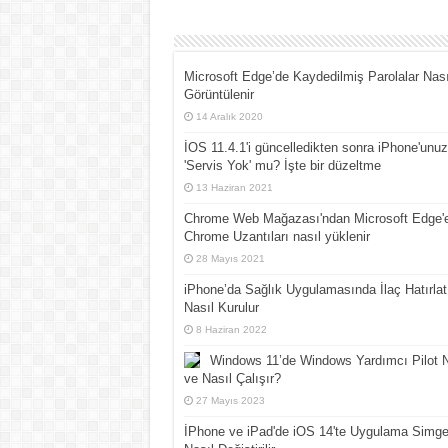
Microsoft Edge’de Kaydedilmiş Parolalar Nası
Görüntülenir
14 Aralık 2020
İOS 11.4.1'i güncelledikten sonra iPhone'unu
'Servis Yok' mu? İşte bir düzeltme
13 Haziran 2021
Chrome Web Mağazası'ndan Microsoft Edge'
Chrome Uzantıları nasıl yüklenir
28 Mayıs 2021
iPhone’da Sağlık Uygulamasında İlaç Hatırlat
Nasıl Kurulur
8 Haziran 2022
Windows 11’de Windows Yardımcı Pilot N
ve Nasıl Çalışır?
27 Mayıs 2023
İPhone ve iPad'de iOS 14'te Uygulama Simgel