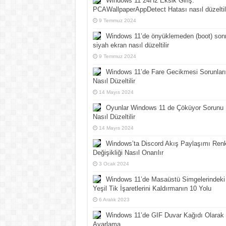
Windows 11 24H2 Eksik Giriş:
PCAWallpaperAppDetect Hatası nasıl düzeltil
9 Temmuz 2024
Windows 11’de önyüklemeden (boot) son
siyah ekran nasıl düzeltilir
9 Temmuz 2024
Windows 11’de Fare Gecikmesi Sorunları
Nasıl Düzeltilir
14 Mayıs 2024
Oyunlar Windows 11 de Çöküyor Sorunu
Nasıl Düzeltilir
14 Mayıs 2024
Windows’ta Discord Akış Paylaşımı Ren
Değişikliği Nasıl Onarılır
3 Ocak 2024
Windows 11’de Masaüstü Simgelerindeki
Yeşil Tik İşaretlerini Kaldırmanın 10 Yolu
6 Aralık 2023
Windows 11’de GIF Duvar Kağıdı Olarak
Ayarlama