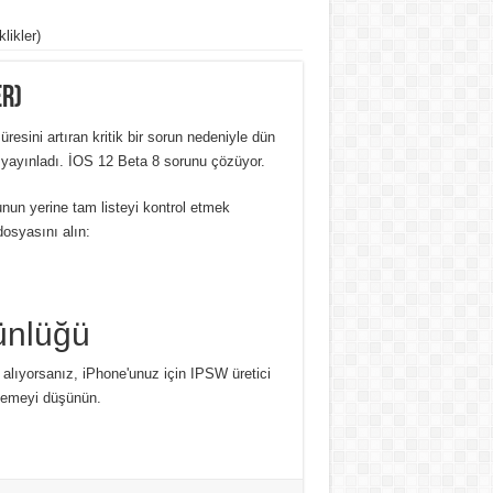
likler)
er)
esini artıran kritik bir sorun nedeniyle dün
 yayınladı. İOS 12 Beta 8 sorunu çözüyor.
Bunun yerine tam listeyi kontrol etmek
dosyasını alın:
ünlüğü
alıyorsanız, iPhone'unuz için IPSW üretici
klemeyi düşünün.