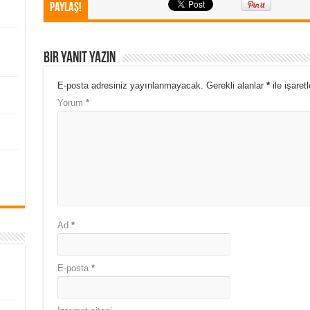
Paylaş!
Bir yanıt yazın
E-posta adresiniz yayınlanmayacak.
Gerekli alanlar
*
ile işaret
Yorum
*
Ad
*
E-posta
*