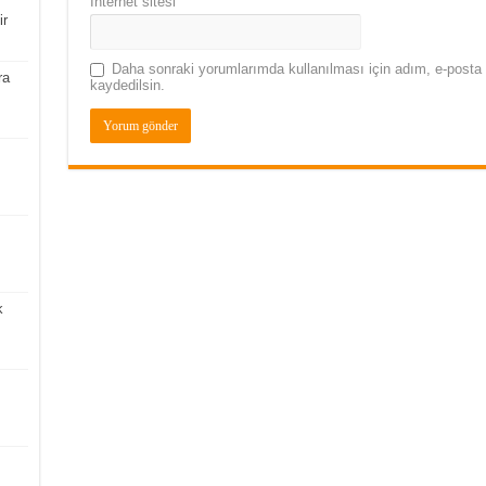
İnternet sitesi
ir
Daha sonraki yorumlarımda kullanılması için adım, e-posta 
ra
kaydedilsin.
k