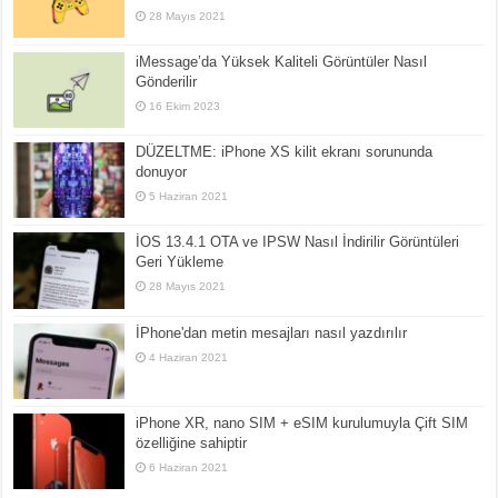
28 Mayıs 2021
iMessage’da Yüksek Kaliteli Görüntüler Nasıl
Gönderilir
16 Ekim 2023
DÜZELTME: iPhone XS kilit ekranı sorununda
donuyor
5 Haziran 2021
İOS 13.4.1 OTA ve IPSW Nasıl İndirilir Görüntüleri
Geri Yükleme
28 Mayıs 2021
İPhone'dan metin mesajları nasıl yazdırılır
4 Haziran 2021
iPhone XR, nano SIM + eSIM kurulumuyla Çift SIM
özelliğine sahiptir
6 Haziran 2021