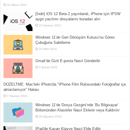
31 Mayıs 2021
[İndir] iOS 12 Beta 2 yayınlandı, iPhone için IPSW
aygıt yazılımı dosyalarını buradan alın
23 Haziran 2021
Windows 11’de Geri Dönüşüm Kutusu’nu Görev
Çubuğuna Sabitleme
10 Mart 2022
Gmail’de Gizli E-posta Nasıl Gönderilir
3 Şubat 2022
DÜZELTME: Mac'teki iPhoto'da "iPhone Film Rulosundaki Fotoğraflar içe
aktarılamıyor" Hatası
7 Haziran 2021
Windows 11’de Dosya Gezgini’nde ‘Bu Bilgisayar’
Bölümünden Klasörler Nasıl Eklenir veya Kaldırılır
26 Ağustos 2022
İPad'de Kayan Klavye Nasıl Elde Edilir