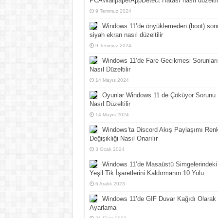
PCAWallpaperAppDetect Hatası nasıl düzeltil
9 Temmuz 2024
Windows 11’de önyüklemeden (boot) son
siyah ekran nasıl düzeltilir
9 Temmuz 2024
Windows 11’de Fare Gecikmesi Sorunları
Nasıl Düzeltilir
14 Mayıs 2024
Oyunlar Windows 11 de Çöküyor Sorunu
Nasıl Düzeltilir
14 Mayıs 2024
Windows’ta Discord Akış Paylaşımı Ren
Değişikliği Nasıl Onarılır
3 Ocak 2024
Windows 11’de Masaüstü Simgelerindeki
Yeşil Tik İşaretlerini Kaldırmanın 10 Yolu
6 Aralık 2023
Windows 11’de GIF Duvar Kağıdı Olarak
Ayarlama