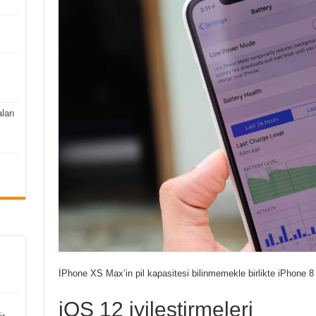
ları
İPhone XS Max’in pil kapasitesi bilinmemekle birlikte iPhone 8 
iOS 12 iyileştirmeleri