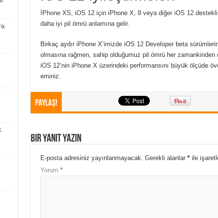
ir
İPhone XS, iOS 12 için iPhone X, 8 veya diğer iOS 12 destekli 
daha iyi pil ömrü anlamına gelir.
ra
Birkaç aydır iPhone X’imizde iOS 12 Developer beta sürümlerini 
olmasına rağmen, sahip olduğumuz pil ömrü her zamankinden d
iOS 12’nin iPhone X üzerindeki performansını büyük ölçüde öv
eminiz.
Paylaş!
k
Bir yanıt yazın
E-posta adresiniz yayınlanmayacak.
Gerekli alanlar
*
ile işaret
Yorum
*