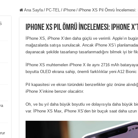
Ana Sayfa
/
PC-TEL
/
iPhone
/
iPhone XS Pil Ömrü İncelemesi: i
S
iPhone XS Pil Ömrü İncelemesi: iPhone X'
İPhone XS, iPhone X’den daha güçlü ve verimli. Apple’ın bugüne
mağazalarda satışa sunulacak. Ancak iPhone XS’i planlamadan 
dayanacak şekilde tasarlanıp tasarlanmadığını bilmek iyi bir fiki
İPhone XS muhtemelen iPhone X ile aynı 2716 mAh bataryaya s
boyutta OLED ekrana sahip, önemli farklılıklar yeni A12 Bionic iş
Pil kapasitesi ve ekran türündeki benzerlikler göz önüne alın
iPhone X’inkine benzer olacaktır.
Oh, ve bu yıl daha büyük boyutlu ve dolayısıyla daha büyük bi
ya
var. İPhone XS Max, iPhone XS’den bir buçuk saat daha uzun 
rur