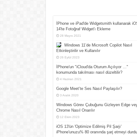
İPhone ve iPad'de Widgetsmith kullanarak iO
14'te Fotoğraf Widget'ı Ekleme
28 Mayıs 2021
Windows 11’de Microsoft Copilot Nasıl
Etkinleştirilir ve Kullanılır
26 Eylül 2023
İPhone'un "iCloud'da Oturum Açılıyor …"
konumunda takılması nasıl düzeltilir?
4 Haziran 2021
Google Meet’te Ses Nasıl Paylaşılır?
3 Aralık 2020
Windows Görev Çubuğunu Gizleyen Edge ve
Chrome Nasıl Onarılır
12 Ekim 2023
iOS 13'ün 'Optimize Edilmiş Pil Şarjı'
iPhone'unuzu% 80 oranında şarj etmeyi durdu