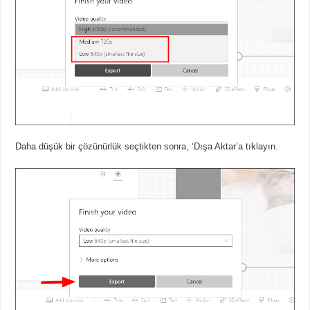
Daha düşük bir çözünürlük seçtikten sonra, ‘Dışa Aktar’a tıklayın.