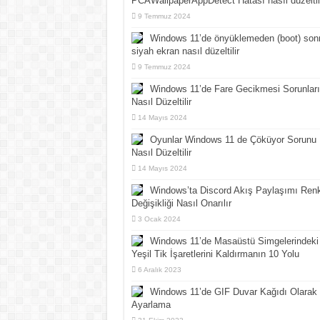
PCAWallpaperAppDetect Hatası nasıl düzeltil
9 Temmuz 2024
Windows 11’de önyüklemeden (boot) son
siyah ekran nasıl düzeltilir
9 Temmuz 2024
Windows 11’de Fare Gecikmesi Sorunları
Nasıl Düzeltilir
14 Mayıs 2024
Oyunlar Windows 11 de Çöküyor Sorunu
Nasıl Düzeltilir
14 Mayıs 2024
Windows’ta Discord Akış Paylaşımı Ren
Değişikliği Nasıl Onarılır
3 Ocak 2024
Windows 11’de Masaüstü Simgelerindeki
Yeşil Tik İşaretlerini Kaldırmanın 10 Yolu
6 Aralık 2023
Windows 11’de GIF Duvar Kağıdı Olarak
Ayarlama