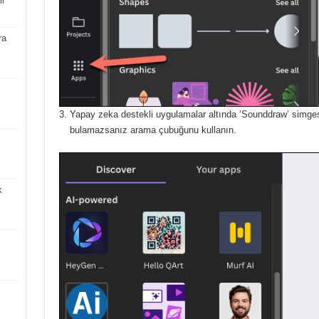
ir
ra
Yapay zeka destekli uygulamalar altında ‘Sounddraw’ simgesi
bulamazsanız arama çubuğunu kullanın.
k