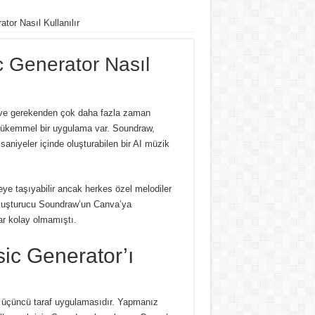
or Nasıl Kullanılır
 Generator Nasıl
n ve gerekenden çok daha fazla zaman
 mükemmel bir uygulama var.
Soundraw,
 saniyeler içinde oluşturabilen bir AI müzik
eye taşıyabilir ancak herkes özel melodiler
luşturucu Soundraw’un Canva’ya
ar kolay olmamıştı.
c Generator’ı
 üçüncü taraf uygulamasıdır.
Yapmanız