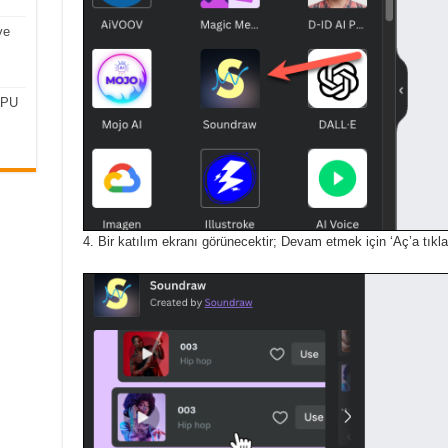
ve
CPU
Bir katılım ekranı görünecektir;
Devam etmek için ‘Aç’a tıkla