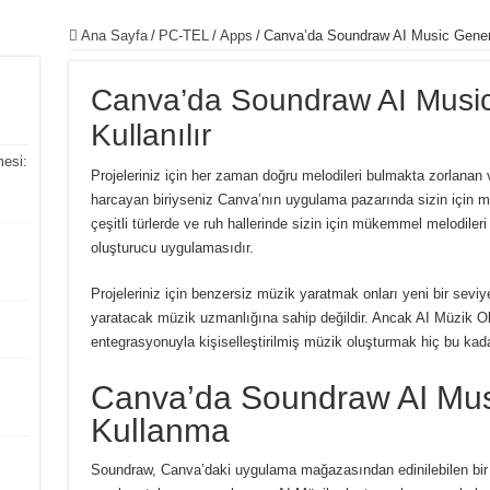
Ana Sayfa
/
PC-TEL
/
Apps
/
Canva’da Soundraw AI Music Generat
Canva’da Soundraw AI Music
Kullanılır
esi:
Projeleriniz için her zaman doğru melodileri bulmakta zorlana
harcayan biriyseniz Canva’nın uygulama pazarında sizin için
çeşitli türlerde ve ruh hallerinde sizin için mükemmel melodileri
oluşturucu uygulamasıdır.
Projeleriniz için benzersiz müzik yaratmak onları yeni bir seviy
yaratacak müzik uzmanlığına sahip değildir.
Ancak AI Müzik O
entegrasyonuyla kişiselleştirilmiş müzik oluşturmak hiç bu kad
Canva’da Soundraw AI Musi
Kullanma
Soundraw, Canva’daki uygulama mağazasından edinilebilen bir