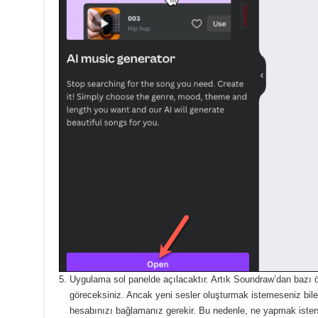
Uygulama sol panelde açılacaktır.
Artık Soundraw’dan bazı 
göreceksiniz.
Ancak yeni sesler oluşturmak istemeseniz bile
hesabınızı bağlamanız gerekir.
Bu nedenle, ne yapmak isters