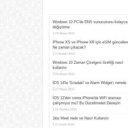
Windows 10 PC'de DNS sunucusunu kolayca
değiştirme
28 Mayıs 2021
iPhone XS ve iPhone XR için eSIM güncellem
Ne zaman çıkacak?
5 Haziran 2021
Windows 10 Zaman Çizelgesi özelliği nasıl
kullanılır
28 Mayıs 2021
İOS 14'te 'Sıradaki' ve Alarm Widget'ı nerede
17 Mayıs 2021
İOS 12'den sonra iPhone'da WiFi araması
çalışmıyor mu? Bu Düzeltmeleri Deneyin
14 Haziran 2021
Jitsi Meet nedir ve Nasıl Kullanılır
27 Aralık 2020