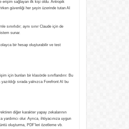
e erişim sağlayan ilk kişi oldu.
Antropik
rirken güvenliği her şeyin üzerinde tutan AI
le sınırlıdır;
aynı sınır Claude için de
 istem sunar.
layca bir hesap oluşturabilir ve test
m için bunları bir klasörde sınıflandırır.
Bu
 yazıldığı sırada yalnızca Forefront AI bu
erektiren diğer karakter yapay zekalarının
za yardımcı olur.
Ayrıca, ihtiyacınıza uygun
örüntü oluşturma, PDF’leri özetleme vb.