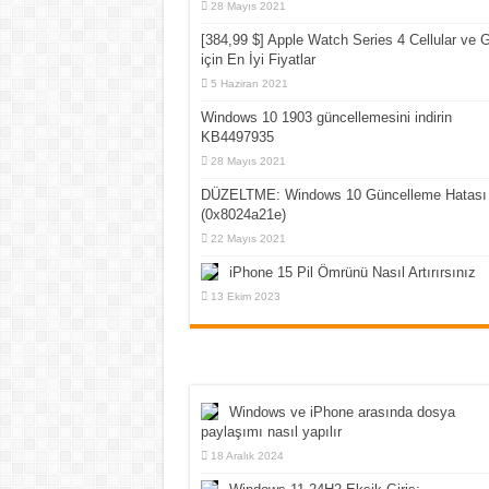
28 Mayıs 2021
[384,99 $] Apple Watch Series 4 Cellular ve
için En İyi Fiyatlar
5 Haziran 2021
Windows 10 1903 güncellemesini indirin
KB4497935
28 Mayıs 2021
DÜZELTME: Windows 10 Güncelleme Hatası
(0x8024a21e)
22 Mayıs 2021
iPhone 15 Pil Ömrünü Nasıl Artırırsınız
13 Ekim 2023
Windows ve iPhone arasında dosya
paylaşımı nasıl yapılır
18 Aralık 2024