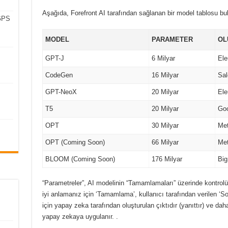
Aşağıda, Forefront AI tarafından sağlanan bir model tablosu bu
 GPS
MODEL
PARAMETER
OL
GPT-J
6 Milyar
Ele
CodeGen
16 Milyar
Sal
GPT-NeoX
20 Milyar
Ele
T5
20 Milyar
Go
OPT
30 Milyar
Me
OPT (Coming Soon)
66 Milyar
Me
BLOOM (Coming Soon)
176 Milyar
Big
“Parametreler”, AI modelinin “Tamamlamaları” üzerinde kontrolünü
iyi anlamanız için ‘Tamamlama’, kullanıcı tarafından verilen ‘
için yapay zeka tarafından oluşturulan çıktıdır (yanıttır) ve daha
yapay zekaya uygulanır. .