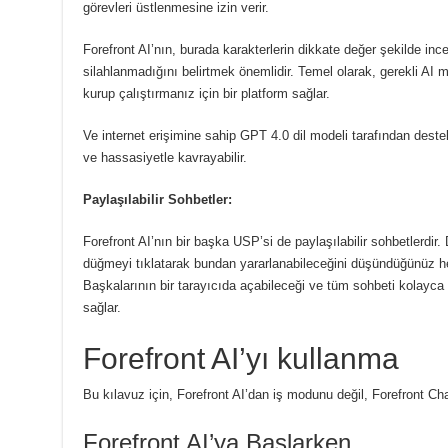
görevleri üstlenmesine izin verir.
Forefront AI’nın, burada karakterlerin dikkate değer şekilde ince
silahlanmadığını belirtmek önemlidir.
Temel olarak, gerekli AI mo
kurup çalıştırmanız için bir platform sağlar.
Ve internet erişimine sahip GPT 4.0 dil modeli tarafından destek
ve hassasiyetle kavrayabilir.
Paylaşılabilir Sohbetler:
Forefront AI’nın bir başka USP’si de paylaşılabilir sohbetlerdir.
düğmeyi tıklatarak bundan yararlanabileceğini düşündüğünüz h
Başkalarının bir tarayıcıda açabileceği ve tüm sohbeti kolayca o
sağlar.
Forefront AI’yı kullanma
Bu kılavuz için, Forefront AI’dan iş modunu değil, Forefront Chat
Forefront AI’ya Başlarken