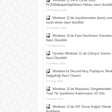
Windows 11 24H2 Eksik Giriş:
PCAWallpaperAppDetect Hatası nasıl düzeltil
9 Temmuz 2024
Windows 11’de önyüklemeden (boot) son
siyah ekran nasıl düzeltilir
9 Temmuz 2024
Windows 11’de Fare Gecikmesi Sorunları
Nasıl Düzeltilir
14 Mayıs 2024
Oyunlar Windows 11 de Çöküyor Sorunu
Nasıl Düzeltilir
14 Mayıs 2024
Windows’ta Discord Akış Paylaşımı Ren
Değişikliği Nasıl Onarılır
3 Ocak 2024
Windows 11’de Masaüstü Simgelerindeki
Yeşil Tik İşaretlerini Kaldırmanın 10 Yolu
6 Aralık 2023
Windows 11’de GIF Duvar Kağıdı Olarak
Ayarlama