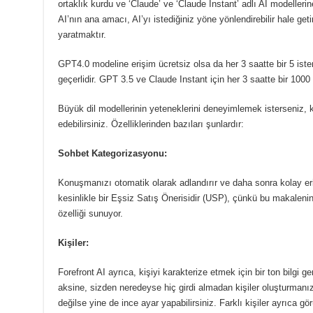
ortaklık kurdu ve ‘Claude’ ve ‘Claude Instant’ adlı AI modellerin
AI’nın ana amacı, AI’yı istediğiniz yöne yönlendirebilir hale geti
yaratmaktır.
GPT4.0 modeline erişim ücretsiz olsa da her 3 saatte bir 5 istem
geçerlidir.
GPT 3.5 ve Claude Instant için her 3 saatte bir 1000
Büyük dil modellerinin yeteneklerini deneyimlemek isterseniz, ko
edebilirsiniz.
Özelliklerinden bazıları şunlardır:
Sohbet Kategorizasyonu:
Konuşmanızı otomatik olarak adlandırır ve daha sonra kolay erişi
kesinlikle bir Eşsiz Satış Önerisidir (USP), çünkü bu makalenin
özelliği sunuyor.
Kişiler:
Forefront AI ayrıca, kişiyi karakterize etmek için bir ton bilgi g
aksine, sizden neredeyse hiç girdi almadan kişiler oluşturmanı
değilse yine de ince ayar yapabilirsiniz.
Farklı kişiler ayrıca g