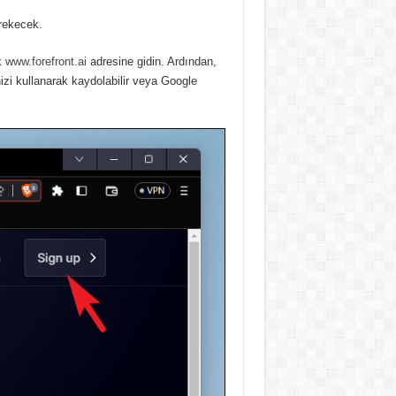
erekecek.
k
www.forefront.ai
adresine gidin.
Ardından,
izi kullanarak kaydolabilir veya Google