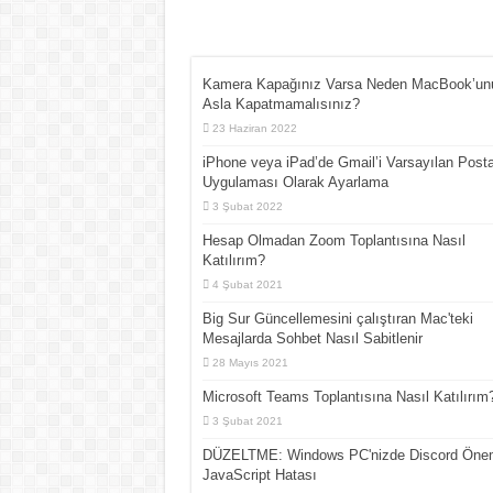
Kamera Kapağınız Varsa Neden MacBook’un
Asla Kapatmamalısınız?
23 Haziran 2022
iPhone veya iPad’de Gmail’i Varsayılan Post
Uygulaması Olarak Ayarlama
3 Şubat 2022
Hesap Olmadan Zoom Toplantısına Nasıl
Katılırım?
4 Şubat 2021
Big Sur Güncellemesini çalıştıran Mac'teki
Mesajlarda Sohbet Nasıl Sabitlenir
28 Mayıs 2021
Microsoft Teams Toplantısına Nasıl Katılırım
3 Şubat 2021
DÜZELTME: Windows PC'nizde Discord Önem
JavaScript Hatası