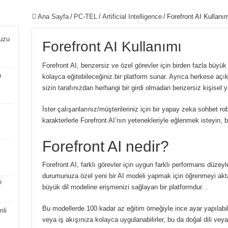
Ana Sayfa
/
PC-TEL
/
Artificial Intelligence
/
Forefront AI Kullanı
uzu
Forefront AI Kullanımı
Forefront AI, benzersiz ve özel görevler için birden fazla büyük
a
kolayca eğitebileceğiniz bir platform sunar.
Ayrıca herkese açık 
sizin tarafınızdan herhangi bir girdi olmadan benzersiz kişisel 
İster çalışanlarınız/müşterileriniz için bir yapay zeka sohbet r
karakterlerle Forefront AI’nın yetenekleriyle eğlenmek isteyin, 
Forefront AI nedir?
Forefront AI, farklı görevler için uygun farklı performans düzeyl
durumunuza özel yeni bir AI modeli yapmak için öğrenmeyi akta
?
büyük dil modeline erişmenizi sağlayan bir platformdur. .
Bu modellerde 100 kadar az eğitim örneğiyle ince ayar yapılabil
li
veya iş akışınıza kolayca uygulanabilirler, bu da doğal dili vey