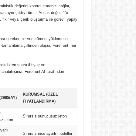
inistik değerini kontrol etmenizi sağlar,
an aynı çıktıyı üretir.
Ancak değeri 1’e
 fikir veya içerik oluşturma ile görevli yapay
ası gereken bir veri kümesi yüklemeniz
tem-tamamlama çiftinden oluşur.
Forefront, her
ndirdikten sonra ihtiyaç ve
lanabilirsiniz.
Forefront AI tarafından
KURUMSAL (ÖZEL
299$/AY)
FIYATLANDIRMA)
n
Sınırsız sunucusuz jeton
z jeton
yarlı
Sınırsız ince ayarlı modeller