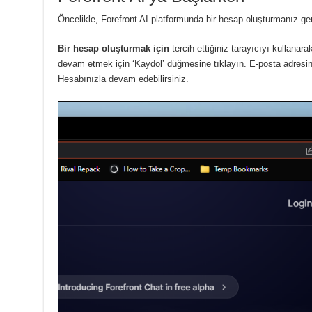
Öncelikle, Forefront AI platformunda bir hesap oluşturmanız g
Bir hesap oluşturmak için
tercih ettiğiniz tarayıcıyı kullanara
devam etmek için ‘Kaydol’ düğmesine tıklayın.
E-posta adresin
Hesabınızla devam edebilirsiniz.