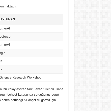
lunmaktadır:
UŞTURAN
utherAI
esforce
utherAI
ogle
ta
ta
Science Research Workshop
zü kolaylaştıran farklı ayar türleridir.
Daha
Sorgu’ (sohbet kutusunda sorduğunuz soru)
 sonra herhangi bir doğal dil görevi için