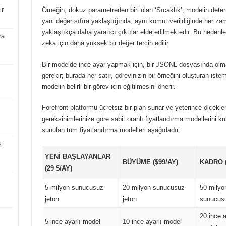
ir
Örneğin, dokuz parametreden biri olan ‘Sıcaklık’, modelin determ
yani değer sıfıra yaklaştığında, aynı komut verildiğinde her zam
yaklaştıkça daha yaratıcı çıktılar elde edilmektedir.
Bu nedenle,
ra
zeka için daha yüksek bir değer tercih edilir.
Bir modelde ince ayar yapmak için, bir JSONL dosyasında olm
gerekir; burada her satır, görevinizin bir örneğini oluşturan is
modelin belirli bir görev için eğitilmesini önerir.
Forefront platformu ücretsiz bir plan sunar ve yeterince ölçekle
gereksinimlerinize göre sabit oranlı fiyatlandırma modellerini kul
sunulan tüm fiyatlandırma modelleri aşağıdadır:
k
YENI BAŞLAYANLAR
BÜYÜME ($99/AY)
KADRO (
(29 $/AY)
5 milyon sunucusuz
20 milyon sunucusuz
50 milyo
jeton
jeton
sunucusu
20 ince a
5 ince ayarlı model
10 ince ayarlı model