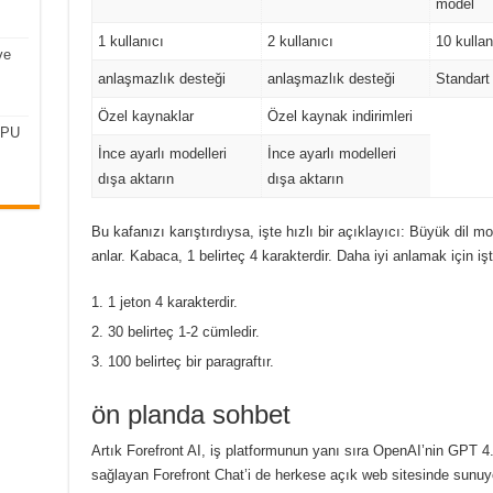
model
1 kullanıcı
2 kullanıcı
10 kullan
ve
anlaşmazlık desteği
anlaşmazlık desteği
Standart
Özel kaynaklar
Özel kaynak indirimleri
CPU
İnce ayarlı modelleri
İnce ayarlı modelleri
dışa aktarın
dışa aktarın
Bu kafanızı karıştırdıysa, işte hızlı bir açıklayıcı: Büyük dil mo
anlar.
Kabaca, 1 belirteç 4 karakterdir.
Daha iyi anlamak için işt
1 jeton 4 karakterdir.
30 belirteç 1-2 cümledir.
100 belirteç bir paragraftır.
ön planda sohbet
Artık Forefront AI, iş platformunun yanı sıra OpenAI’nin GPT 4
sağlayan Forefront Chat’i de herkese açık web sitesinde sunuy