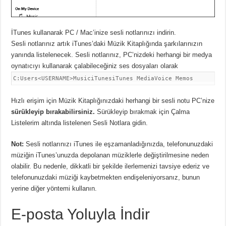
İTunes kullanarak PC / Mac’inize sesli notlarınızı indirin.
Sesli notlarınız artık iTunes’daki Müzik Kitaplığında şarkılarınızın
yanında listelenecek. Sesli notlarınız, PC’nizdeki herhangi bir medya
oynatıcıyı kullanarak çalabileceğiniz ses dosyaları olarak
C:Users<USERNAME>MusiciTunesiTunes MediaVoice Memos
Hızlı erişim için Müzik Kitaplığınızdaki herhangi bir sesli notu PC’nize
sürükleyip bırakabilirsiniz.
Sürükleyip bırakmak için Çalma
Listelerim altında listelenen Sesli Notlara gidin.
Not:
Sesli notlarınızı iTunes ile eşzamanladığınızda, telefonunuzdaki
müziğin iTunes’unuzda depolanan müziklerle değiştirilmesine neden
olabilir. Bu nedenle, dikkatli bir şekilde ilerlemenizi tavsiye ederiz ve
telefonunuzdaki müziği kaybetmekten endişeleniyorsanız, bunun
yerine diğer yöntemi kullanın.
E-posta Yoluyla İndir