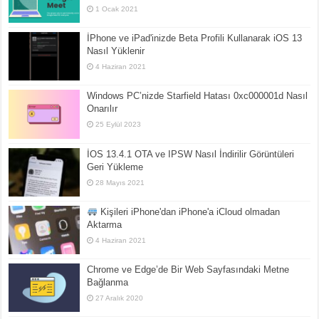
1 Ocak 2021
İPhone ve iPad'inizde Beta Profili Kullanarak iOS 13
Nasıl Yüklenir
4 Haziran 2021
Windows PC’nizde Starfield Hatası 0xc000001d Nasıl
Onarılır
25 Eylül 2023
İOS 13.4.1 OTA ve IPSW Nasıl İndirilir Görüntüleri
Geri Yükleme
28 Mayıs 2021
Kişileri iPhone'dan iPhone'a iCloud olmadan
Aktarma
4 Haziran 2021
Chrome ve Edge’de Bir Web Sayfasındaki Metne
Bağlanma
27 Aralık 2020