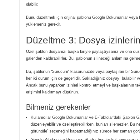
olabilir.
Bunu düzeltmek için orijinal şablonu Google Dokümanlar veya E
yüklemeniz gerekir.
Düzeltme 3: Dosya izinlerin
Özel şablon dosyanızı başka biriyle paylaştıysanız ve ona düz
galeriden kaldırabilirler. Bu, şablonun silineceği anlamına gelm
Bu, şablonun ‘Sürücüm’ klasörünüzde veya paylaşılan bir Sürü
her iki durum için de geçerlidir. Sakladığınız dosyayı bulabilir v
Ancak bunu yaparken izinleri kontrol etmeyi ve başkalarının t
erişimini kaldırmayı düşünün.
Bilmeniz gerekenler
Kullanıcılar Google Dokümanlar ve E-Tablolar’daki Şablon Ga
düzenleyebilir ve özelleştirebilirken, bunları silemezler. Bu
görüntüle’ seçeneğini kapatmadığınız sürece her zaman görün
Google Workspace Business Starter hesabı kullanıyorsanız 