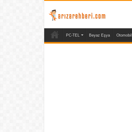
PC-TEL
Beyaz Eşya
Otomobil