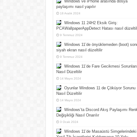
Windows ve iPhone arasında dosya
paylaşımı nasıl yapılır
18 Aralık 2024
Windows 11 24H2 Eksik Giriş:
PCAWallpaperAppDetect Hatası nasıl düzeltil
9 Temmuz 2024
Windows 11’de önyüklemeden (boot) son
siyah ekran nasıl düzeltilir
9 Temmuz 2024
Windows 11’de Fare Gecikmesi Sorunları
Nasıl Düzeltilir
14 Mayıs 2024
Oyunlar Windows 11 de Çöküyor Sorunu
Nasıl Düzeltilir
14 Mayıs 2024
Windows’ta Discord Akış Paylaşımı Ren
Değişikliği Nasıl Onarılır
3 Ocak 2024
Windows 11’de Masaüstü Simgelerindeki
Yeşil Tik İşaretlerini Kaldırmanın 10 Yolu