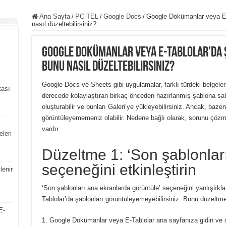
Ana Sayfa
/
PC-TEL
/
Google Docs
/
Google Dokümanlar veya E-
nasıl düzeltebilirsiniz?
Google Dokümanlar veya E-Tablolar’da 
bunu nasıl düzeltebilirsiniz?
Google Docs ve Sheets gibi uygulamalar, farklı türdeki belgel
tası
derecede kolaylaştıran birkaç önceden hazırlanmış şablona sahip
oluşturabilir ve bunları Galeri’ye yükleyebilirsiniz. Ancak, baze
görüntüleyememeniz olabilir. Nedene bağlı olarak, sorunu çözme
vardır.
leri
Düzeltme 1: ‘Son şablonları
seçeneğini etkinleştirin
lenir
‘Son şablonları ana ekranlarda görüntüle’ seçeneğini yanlışlı
Tablolar’da şablonları görüntüleyemeyebilirsiniz. Bunu düzeltmek
E-
Google Dokümanlar veya E-Tablolar ana sayfanıza gidin ve s