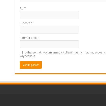
Ad
*
E-posta
*
İnternet sitesi
Daha sonraki yorumlarımda kullanılması için adım, e-posta 
kaydedilsin.