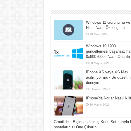
Windows 11 Görünümü ve
Hissi Nasıl Özelleştirilir
10 Mart 2022
Windows 10 1903
güncellemesi başarısız ha
0x8007000e Nasıl Onarılır
28 Mayıs 2021
iPhone XS veya XS Max
açılmıyor mu? Bu düzeltme
deneyin
5 Haziran 2021
İPhone'da Notlar Nasıl Kilit
30 Mayıs 2021
Gmail’deki Biçimlendirilmiş Konu Satırlarıyla 
postalarınızı Öne Çıkarın