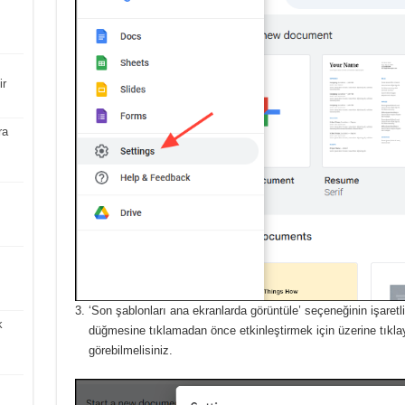
ir
ra
‘Son şablonları ana ekranlarda görüntüle’ seçeneğinin işaret
k
düğmesine tıklamadan önce etkinleştirmek için üzerine tıklay
görebilmelisiniz.