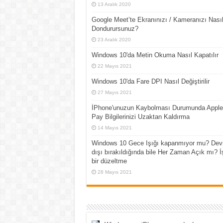
13 Aralık 2020
Google Meet’te Ekranınızı / Kameranızı Nası
Dondurursunuz?
23 Aralık 2020
Windows 10'da Metin Okuma Nasıl Kapatılır
22 Mayıs 2021
Windows 10'da Fare DPI Nasıl Değiştirilir
27 Mayıs 2021
İPhone'unuzun Kaybolması Durumunda Apple
Pay Bilgilerinizi Uzaktan Kaldırma
14 Mayıs 2021
Windows 10 Gece Işığı kapanmıyor mu? Dev
dışı bırakıldığında bile Her Zaman Açık mı? İ
bir düzeltme
28 Mayıs 2021