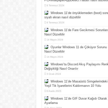
PCAWallpaperAppDetect Hatası nasıl düzeltil
9 Temmuz 2024
Windows 11’de önyüklemeden (boot) son
siyah ekran nasıl düzeltilir
9 Temmuz 2024
Windows 11’de Fare Gecikmesi Sorunları
Nasıl Düzeltilir
14 Mayıs 2024
Oyunlar Windows 11 de Çöküyor Sorunu
Nasıl Düzeltilir
14 Mayıs 2024
Windows’ta Discord Akış Paylaşımı Ren
Değişikliği Nasıl Onarılır
3 Ocak 2024
Windows 11’de Masaüstü Simgelerindeki
Yeşil Tik İşaretlerini Kaldırmanın 10 Yolu
6 Aralık 2023
Windows 11’de GIF Duvar Kağıdı Olarak
Ayarlama