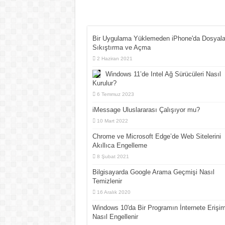
Bir Uygulama Yüklemeden iPhone'da Dosyala
Sıkıştırma ve Açma
2 Haziran 2021
Windows 11’de Intel Ağ Sürücüleri Nasıl
Kurulur?
6 Temmuz 2023
iMessage Uluslararası Çalışıyor mu?
10 Mart 2022
Chrome ve Microsoft Edge’de Web Sitelerini
Akıllıca Engelleme
8 Şubat 2021
Bilgisayarda Google Arama Geçmişi Nasıl
Temizlenir
16 Aralık 2020
Windows 10'da Bir Programın İnternete Erişim
Nasıl Engellenir