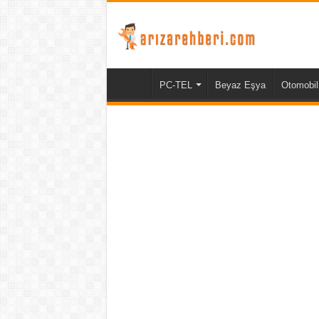
PC-TEL
Beyaz Eşya
Otomobil