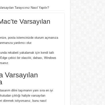
rsayılan Tarayıcınız Nasıl Yapılır?
ac’te Varsayılan
menize, posta istemcinizde oturum açmanıza
lanmanıza yardımcı olur.
unda rekabeti yakalamak için kendi tatlı
Edge çekici bir olasılık;
dahası, Windows
rsanız.
a Varsayılan
a
asarım dilini taşımanın yanı sıra en iyi
utudan çıktığı haliyle varsayılan
eri dönmek istiyorsanız, bunu nasıl