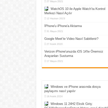
27 Mayıs 2021
WatchOS 10 ile Apple Watch’ta Kontrol
Merkezi Nasıl Açılır
12 Haziran 2023
İPhone'u iPhone'a Aktarma
31 Mayıs 2021
Google Meet’te Video Nasıl Sabitlenir?
27 Aralık 2020
Verizon iPhone'unuzda iOS 14'te Önemsiz
Arayanları Susturma
17 Mayıs 2021
Windows ve iPhone arasında dosya
paylaşımı nasıl yapılır
18 Aralık 2024
Windows 11 24H2 Eksik Giriş: