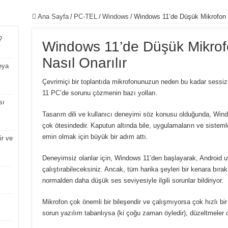
Ana Sayfa
/
PC-TEL
/
Windows
/
Windows 11’de Düşük Mikrofon S
?
Windows 11’de Düşük Mikrof
Nasıl Onarılır
eya
Çevrimiçi bir toplantıda mikrofonunuzun neden bu kadar sess
11 PC’de sorunu çözmenin bazı yolları.
sı
Tasarım dili ve kullanıcı deneyimi söz konusu olduğunda, Win
çok ötesindedir.
Kaputun altında bile, uygulamaların ve sistemlerin
emin olmak için büyük bir adım attı.
ir ve
Deneyimsiz olanlar için, Windows 11’den başlayarak, Android u
çalıştırabileceksiniz.
Ancak, tüm harika şeyleri bir kenara bırak
normalden daha düşük ses seviyesiyle ilgili sorunlar bildiriyor.
Mikrofon çok önemli bir bileşendir ve çalışmıyorsa çok hızlı bir 
sorun yazılım tabanlıysa (ki çoğu zaman öyledir), düzeltmeler ol