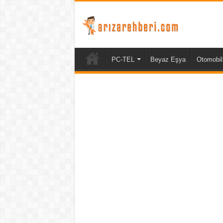
PC-TEL
Beyaz Eşya
Otomobil