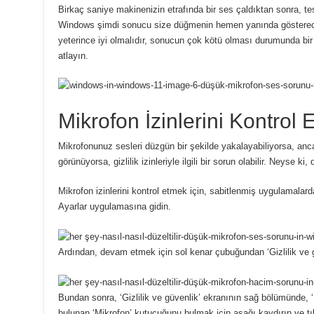
Birkaç saniye makinenizin etrafında bir ses çaldıktan sonra, te
Windows şimdi sonucu size düğmenin hemen yanında göstere
yeterince iyi olmalıdır, sonucun çok kötü olması durumunda bi
atlayın.
Mikrofon İzinlerini Kontrol 
Mikrofonunuz sesleri düzgün bir şekilde yakalayabiliyorsa, anca
görünüyorsa, gizlilik izinleriyle ilgili bir sorun olabilir.
Neyse ki, 
Mikrofon izinlerini kontrol etmek için, sabitlenmiş uygulamal
Ayarlar uygulamasına gidin.
Ardından, devam etmek için sol kenar çubuğundan ‘Gizlilik ve 
Bundan sonra, ‘Gizlilik ve güvenlik’ ekranının sağ bölümünde, 
bulunan ‘Mikrofon’ kutucuğunu bulmak için aşağı kaydırın ve tı