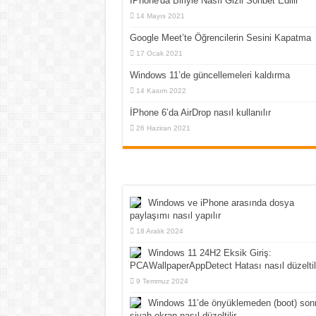
İPhone'da Biriyle Nasıl Gizli Sohbet Edilir
14 Mayıs 2021
Google Meet’te Öğrencilerin Sesini Kapatma
17 Ocak 2021
Windows 11’de güncellemeleri kaldırma
14 Kasım 2022
İPhone 6’da AirDrop nasıl kullanılır
26 Haziran 2021
Windows ve iPhone arasında dosya
paylaşımı nasıl yapılır
18 Aralık 2024
Windows 11 24H2 Eksik Giriş:
PCAWallpaperAppDetect Hatası nasıl düzeltil
9 Temmuz 2024
Windows 11’de önyüklemeden (boot) son
siyah ekran nasıl düzeltilir