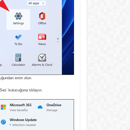
duğundan emin olun.
es’ kutucuğuna tıklayın.