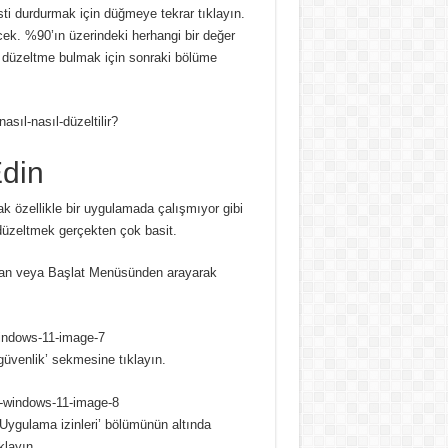
sti durdurmak için düğmeye tekrar tıklayın.
cek.
%90’ın üzerindeki herhangi bir değer
r düzeltme bulmak için sonraki bölüme
Edin
k özellikle bir uygulamada çalışmıyor gibi
düzeltmek gerçekten çok basit.
ardan veya Başlat Menüsünden arayarak
güvenlik’ sekmesine tıklayın.
‘Uygulama izinleri’ bölümünün altında
klayın.