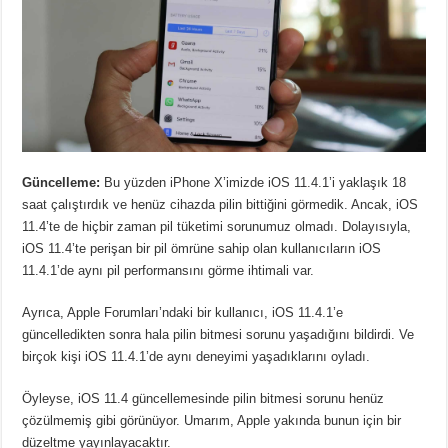
Güncelleme:
Bu yüzden iPhone X’imizde iOS 11.4.1’i yaklaşık 18
saat çalıştırdık ve henüz cihazda pilin bittiğini görmedik. Ancak, iOS
11.4’te de hiçbir zaman pil tüketimi sorunumuz olmadı. Dolayısıyla,
iOS 11.4’te perişan bir pil ömrüne sahip olan kullanıcıların iOS
11.4.1’de aynı pil performansını görme ihtimali var.
Ayrıca, Apple Forumları’ndaki bir kullanıcı, iOS 11.4.1’e
güncelledikten sonra hala pilin bitmesi sorunu yaşadığını bildirdi. Ve
birçok kişi iOS 11.4.1’de aynı deneyimi yaşadıklarını oyladı.
Öyleyse, iOS 11.4 güncellemesinde pilin bitmesi sorunu henüz
çözülmemiş gibi görünüyor. Umarım, Apple yakında bunun için bir
düzeltme yayınlayacaktır.