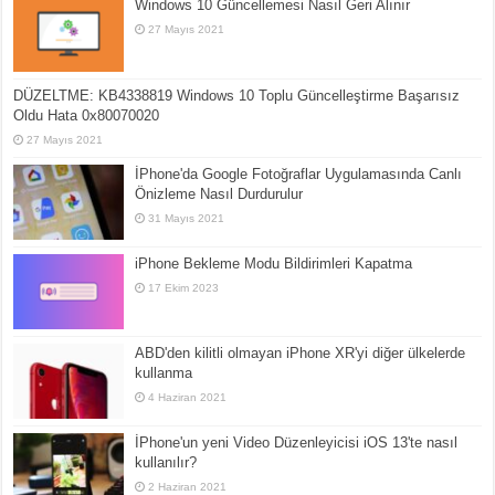
Windows 10 Güncellemesi Nasıl Geri Alınır
27 Mayıs 2021
DÜZELTME: KB4338819 Windows 10 Toplu Güncelleştirme Başarısız
Oldu Hata 0x80070020
27 Mayıs 2021
İPhone'da Google Fotoğraflar Uygulamasında Canlı
Önizleme Nasıl Durdurulur
31 Mayıs 2021
iPhone Bekleme Modu Bildirimleri Kapatma
17 Ekim 2023
ABD'den kilitli olmayan iPhone XR'yi diğer ülkelerde
kullanma
4 Haziran 2021
İPhone'un yeni Video Düzenleyicisi iOS 13'te nasıl
kullanılır?
2 Haziran 2021