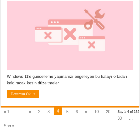
Windows 11'e güncelleme yapmanızı engelleyen bu hatayı ortadan
kaldıracak kesin düzeltmeler
Devamını Oku »
4
« 1.
...
«
2
3
5
6
»
10
20
Sayfa 4 of 162
30
...
Son »