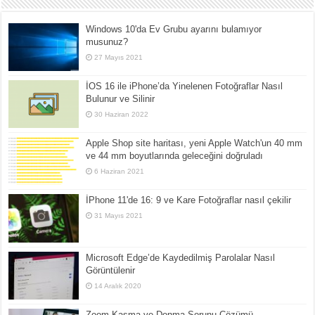
Windows 10'da Ev Grubu ayarını bulamıyor
musunuz?
27 Mayıs 2021
İOS 16 ile iPhone’da Yinelenen Fotoğraflar Nasıl
Bulunur ve Silinir
30 Haziran 2022
Apple Shop site haritası, yeni Apple Watch'un 40 mm
ve 44 mm boyutlarında geleceğini doğruladı
6 Haziran 2021
İPhone 11'de 16: 9 ve Kare Fotoğraflar nasıl çekilir
31 Mayıs 2021
Microsoft Edge’de Kaydedilmiş Parolalar Nasıl
Görüntülenir
14 Aralık 2020
Zoom Kasma ve Donma Sorunu Çözümü