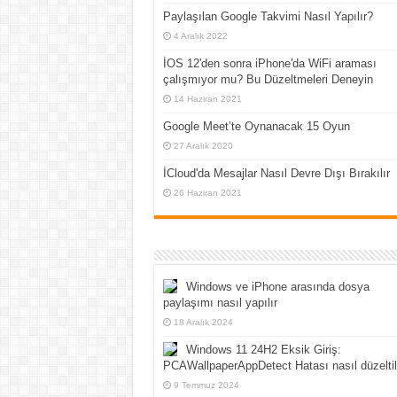
Paylaşılan Google Takvimi Nasıl Yapılır?
4 Aralık 2022
İOS 12'den sonra iPhone'da WiFi araması
çalışmıyor mu? Bu Düzeltmeleri Deneyin
14 Haziran 2021
Google Meet’te Oynanacak 15 Oyun
27 Aralık 2020
İCloud'da Mesajlar Nasıl Devre Dışı Bırakılır
26 Haziran 2021
Windows ve iPhone arasında dosya
paylaşımı nasıl yapılır
18 Aralık 2024
Windows 11 24H2 Eksik Giriş:
PCAWallpaperAppDetect Hatası nasıl düzeltil
9 Temmuz 2024