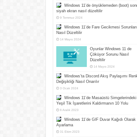
Windows 11’de önyüklemeden (boot) son
siyah ekran nasıl düzeltilir
9 Temmuz 2024
Windows 11’de Fare Gecikmesi Sorunları
Nasıl Düzeltilir
14 Mayıs 2024
Oyunlar Windows 11 de
Çöküyor Sorunu Nasıl
Düzeltilir
14 Mayıs 2024
Windows’ta Discord Akış Paylaşımı Ren
Değişikliği Nasıl Onarılır
3 Ocak 2024
Windows 11’de Masaüstü Simgelerindeki
Yeşil Tik İşaretlerini Kaldırmanın 10 Yolu
6 Aralık 2023
Windows 11’de GIF Duvar Kağıdı Olarak
Ayarlama
31 Ekim 2023