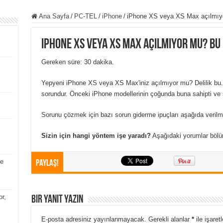
Ana Sayfa
/
PC-TEL
/
iPhone
/
iPhone XS veya XS Max açılmıyo
iPhone XS veya XS Max açılmıyor mu? Bu
Gereken süre: 30 dakika.
Yepyeni iPhone XS veya XS Max'iniz açılmıyor mu? Delilik bu.
sorundur. Önceki iPhone modellerinin çoğunda buna sahipti ve 
Sorunu çözmek için bazı sorun giderme ipuçları aşağıda verilmi
Sizin için hangi yöntem işe yaradı?
Aşağıdaki yorumlar bölüm
le
Paylaş!
r,
Bir yanıt yazın
E-posta adresiniz yayınlanmayacak.
Gerekli alanlar
*
ile işaret