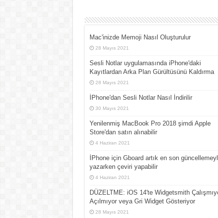
Mac'inizde Memoji Nasıl Oluşturulur
28 Mayıs 2021
Sesli Notlar uygulamasında iPhone'daki
Kayıtlardan Arka Plan Gürültüsünü Kaldırma
28 Mayıs 2021
İPhone'dan Sesli Notlar Nasıl İndirilir
30 Mayıs 2021
Yenilenmiş MacBook Pro 2018 şimdi Apple
Store'dan satın alınabilir
4 Haziran 2021
İPhone için Gboard artık en son güncellemey
yazarken çeviri yapabilir
4 Haziran 2021
DÜZELTME: iOS 14'te Widgetsmith Çalışmıyo
Açılmıyor veya Gri Widget Gösteriyor
28 Mayıs 2021