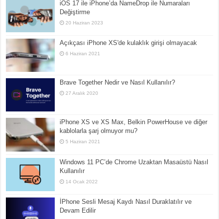
iOS 17 ile iPhone’da NameDrop ile Numaraları
Değiştirme
20 Haziran 2023
Açıkçası iPhone XS'de kulaklık girişi olmayacak
6 Haziran 2021
Brave Together Nedir ve Nasıl Kullanılır?
27 Aralık 2020
iPhone XS ve XS Max, Belkin PowerHouse ve diğer
kablolarla şarj olmuyor mu?
5 Haziran 2021
Windows 11 PC’de Chrome Uzaktan Masaüstü Nasıl
Kullanılır
14 Ocak 2022
İPhone Sesli Mesaj Kaydı Nasıl Duraklatılır ve
Devam Edilir