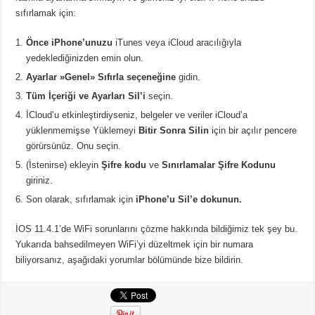
sıfırlamak için:
Önce iPhone’unuzu
iTunes veya iCloud aracılığıyla
yedeklediğinizden emin olun.
Ayarlar »Genel» Sıfırla seçeneğine
gidin.
Tüm İçeriği ve Ayarları Sil’i
seçin.
İCloud’u etkinleştirdiyseniz, belgeler ve veriler iCloud’a
yüklenmemişse Yüklemeyi
Bitir Sonra Silin
için bir açılır pencere
görürsünüz. Onu seçin.
(İstenirse) ekleyin
Şifre kodu
ve
Sınırlamalar Şifre Kodunu
giriniz.
Son olarak, sıfırlamak için
iPhone’u Sil’e dokunun.
İOS 11.4.1’de WiFi sorunlarını çözme hakkında bildiğimiz tek şey bu.
Yukarıda bahsedilmeyen WiFi’yi düzeltmek için bir numara
biliyorsanız, aşağıdaki yorumlar bölümünde bize bildirin.