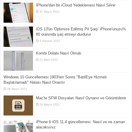
İPhone'dan bir iCloud Yedeklemesi Nasıl Silinir
31 Mayıs 2021
iOS 13'ün 'Optimize Edilmiş Pil Şarjı' iPhone'unuzu%
80 oranında şarj etmeyi durdurur
4 Haziran 2021
Kombi Dolabı Nasıl Olmalı
21 Mart 2020
Windows 10 Güncellemesi 1903'ten Sonra "BattlEye Hizmeti
Başlatılamadı" Hatası Nasıl Onarılır
28 Mayıs 2021
Mac'te SFW Dosyaları Nasıl Oynanır ve Görüntülenir
28 Mayıs 2021
iPhone 6 iOS 11.4 güncellemesi: Nasıl ve ne zaman
alacaksınız