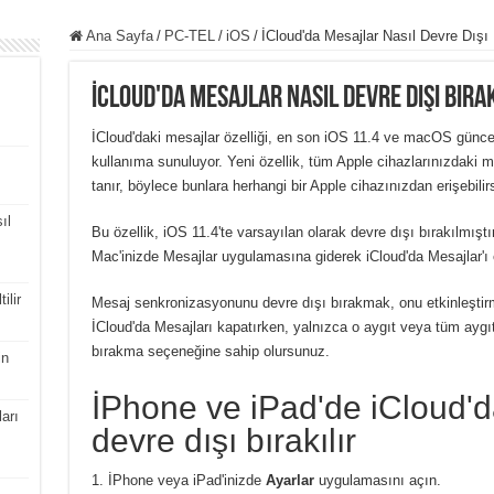
Ana Sayfa
/
PC-TEL
/
iOS
/
İCloud'da Mesajlar Nasıl Devre Dışı B
İCloud'da Mesajlar Nasıl Devre Dışı Bırak
İCloud'daki mesajlar özelliği, en son iOS 11.4 ve macOS güncel
kullanıma sunuluyor. Yeni özellik, tüm Apple cihazlarınızdaki 
tanır, böylece bunlara herhangi bir Apple cihazınızdan erişebilirs
ıl
Bu özellik, iOS 11.4'te varsayılan olarak devre dışı bırakılmıştı
Mac'inizde Mesajlar uygulamasına giderek iCloud'da Mesajlar'ı et
ilir
Mesaj senkronizasyonunu devre dışı bırakmak, onu etkinleştirm
İCloud'da Mesajları kapatırken, yalnızca o aygıt veya tüm aygıt
bırakma seçeneğine sahip olursunuz.
in
İPhone ve iPad'de iCloud'd
arı
devre dışı bırakılır
İPhone veya iPad'inizde
Ayarlar
uygulamasını açın.