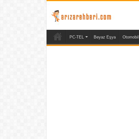
PC-TEL
Beyaz Eşya
Otomobil