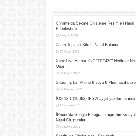
Chrome’da Sekme Önizleme Resimleri Nasıl
Etkinleştirilir
7 Aralık 2020
Zoom Toplantı Şifresi Nasıl Bulunur
17 Ocak 2021
Xbox Live Hatası ‘0xCFFFF43C’ Nedir ve Nas
Onarılır
28 Mayıs 2021
Sıkışmış bir iPhone 8 veya 8 Plus nasıl düzelt
26 Haziran 2021
İOS 12.1 (16B92) IPSW aygıt yazılımını indir
4 Haziran 2021
İPhone'da Google Fotoğraflar için Siri Kısayoll
Nasıl Oluşturulur
31 Mayıs 2021