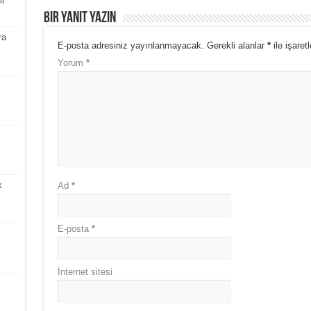
ir
Bir yanıt yazın
ra
E-posta adresiniz yayınlanmayacak.
Gerekli alanlar
*
ile işaret
Yorum
*
k
Ad
*
E-posta
*
İnternet sitesi