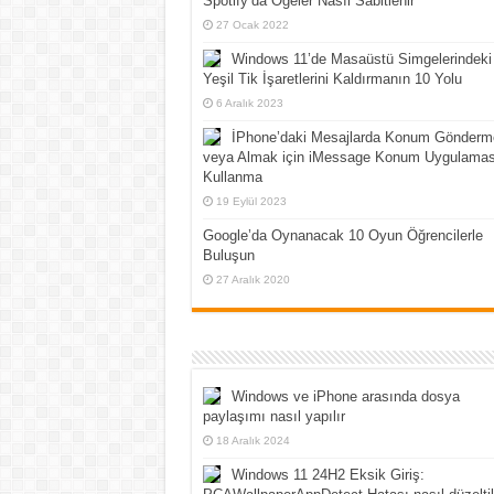
Spotify’da Öğeler Nasıl Sabitlenir
27 Ocak 2022
Windows 11’de Masaüstü Simgelerindeki
Yeşil Tik İşaretlerini Kaldırmanın 10 Yolu
6 Aralık 2023
İPhone’daki Mesajlarda Konum Gönderm
veya Almak için iMessage Konum Uygulamas
Kullanma
19 Eylül 2023
Google’da Oynanacak 10 Oyun Öğrencilerle
Buluşun
27 Aralık 2020
Windows ve iPhone arasında dosya
paylaşımı nasıl yapılır
18 Aralık 2024
Windows 11 24H2 Eksik Giriş: