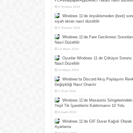
PCAWallpaperAppDetect Hatası nasıl düzeltil
9 Temmuz 2024
Windows 11’de önyüklemeden (boot) son
siyah ekran nasıl düzeltilir
9 Temmuz 2024
Windows 11’de Fare Gecikmesi Sorunları
Nasıl Düzeltilir
14 Mayıs 2024
Oyunlar Windows 11 de Çöküyor Sorunu
Nasıl Düzeltilir
14 Mayıs 2024
Windows’ta Discord Akış Paylaşımı Ren
Değişikliği Nasıl Onarılır
3 Ocak 2024
Windows 11’de Masaüstü Simgelerindeki
Yeşil Tik İşaretlerini Kaldırmanın 10 Yolu
6 Aralık 2023
Windows 11’de GIF Duvar Kağıdı Olarak
Ayarlama