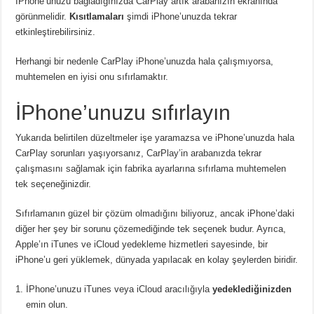
İPhone’unuzu bağladığınızda CarPlay artık arabanızın ekranında
görünmelidir.
Kısıtlamaları
şimdi iPhone’unuzda tekrar
etkinleştirebilirsiniz.
Herhangi bir nedenle CarPlay iPhone’unuzda hala çalışmıyorsa,
muhtemelen en iyisi onu sıfırlamaktır.
İPhone’unuzu sıfırlayın
Yukarıda belirtilen düzeltmeler işe yaramazsa ve iPhone’unuzda hala
CarPlay sorunları yaşıyorsanız, CarPlay’in arabanızda tekrar
çalışmasını sağlamak için fabrika ayarlarına sıfırlama muhtemelen
tek seçeneğinizdir.
Sıfırlamanın güzel bir çözüm olmadığını biliyoruz, ancak iPhone’daki
diğer her şey bir sorunu çözemediğinde tek seçenek budur. Ayrıca,
Apple’ın iTunes ve iCloud yedekleme hizmetleri sayesinde, bir
iPhone’u geri yüklemek, dünyada yapılacak en kolay şeylerden biridir.
İPhone’unuzu iTunes veya iCloud aracılığıyla
yedeklediğinizden
emin olun.