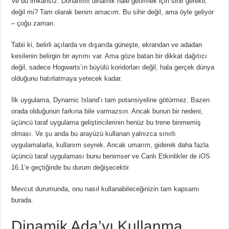
Ve bu imkansız.
Donanımı dinamik hale getirmek için sihir gerekir,
değil mi?
Tam olarak benim amacım.
Bu sihir değil, ama öyle geliyor
– çoğu zaman.
Tabii ki, belirli açılarda ve dışarıda güneşte, ekrandan ve adadan
kesilenin belirgin bir ayrımı var.
Ama göze batan bir dikkat dağıtıcı
değil, sadece Hogwarts’ın büyülü koridorları değil, hala gerçek dünya
olduğunu hatırlatmaya yetecek kadar.
İlk uygulama, Dynamic Island’ı tam potansiyeline götürmez.
Bazen
orada olduğunun farkına bile varmazsın.
Ancak bunun bir nedeni,
üçüncü taraf uygulama geliştiricilerinin henüz bu trene binmemiş
olması.
Ve şu anda bu arayüzü kullanan yalnızca sınırlı
uygulamalarla, kullanım seyrek.
Ancak umarım, giderek daha fazla
üçüncü taraf uygulaması bunu benimser ve Canlı Etkinlikler de iOS
16.1’e geçtiğinde bu durum değişecektir.
Mevcut durumunda, onu nasıl kullanabileceğinizin tam kapsamı
burada.
Dinamik Ada’yı Kullanma