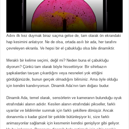
Adını ilk kez duymak biraz saçma gelse de, tam olarak ön ekrandaki
hap kesimini anlatıyor.
Ne de olsa, ortada asılı bir ada, her tarafını
çevreleyen ekranla.
Ve hepsi bir el çabukluğu olsa bile dinamiktir.
Meraklı bir kelime seçimi, değil mi?
Neden buna el çabukluğu
diyorum?
Çünkü tam olarak böyle hissettiriyor.
Bir sihirbazın
şapkalardan tavşan çıkardığını veya nesneleri yok ettiğini
gördüğünüzde, bunun gerçek olmadığını bilirsiniz.
Ama öyle olduğu
için kendini kandırıyorsun.
Dinamik Ada’nın tam doğası budur.
Dinamik Ada, temel olarak, sensörlerin ve kameranın bulunduğu oyuk
etrafındaki alanın adıdır.
Kesilen alanın etrafındaki pikseller, farklı
uyarılar ve bildirimler sunmak için farklı şekillere dönüşür.
Ancak
donanımla o kadar güzel bir şekilde bütünleşiyor ki, size farklı
animasyonlar sağlamak için kesmenin kendisi genişliyor gibi geliyor.