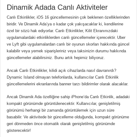
Dinamik Adada Canlı Aktiviteler
Canlı Etkinlikler, iOS 16 güncellemesinin çok beklenen özelliklerinden
biridir.
Ve Dinamik Ada’ya o kadar çok yakışacaklar ki, kendilerine
özel bir sözü hak ediyorlar.
Canlı Etkinlikler, Kilit Ekranınızdaki
uygulamalardaki etkinliklerden canlı güncellemeler içerecektir.
Uber
ve Lyft gibi uygulamalardan canlı bir oyunun skorları hakkında güncel
kalabilir veya yemek siparişleriniz veya taksinizin durumu hakkında
güncellemeler alabilirsiniz.
Bunu artık hepimiz biliyoruz.
Ancak Canlı Etkinlikler, kilidi açık cihazlarda nasıl davranırdı?
Dynamic Island olmayan telefonlarda, kullanıcılar Canlı Etkinlik
güncellemelerini ekranlarında banner tarzı bildirimler olarak alacaklar.
Ancak Dinamik Ada özelliğine sahip iPhone’da Canlı Etkinlik, adadaki
kompakt görünümde görüntülenecektir.
Kullanıcılar, genişletilmiş
görünümü herhangi bir zamanda görüntülemek için uzun süre
basabilir.
Ve aktivitede bir güncelleme olduğunda, kompakt görünüme
geri dönmeden önce otomatik olarak genişletilmiş görünümde
gösterecektir!