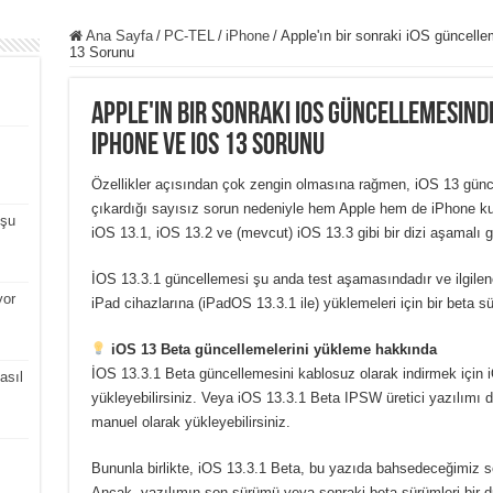
Ana Sayfa
/
PC-TEL
/
iPhone
/
Apple'ın bir sonraki iOS güncel
13 Sorunu
Apple'ın bir sonraki iOS güncellemesind
iPhone ve iOS 13 Sorunu
Özellikler açısından çok zengin olmasına rağmen, iOS 13 günc
çıkardığı sayısız sorun nedeniyle hem Apple hem de iPhone kulla
uşu
iOS 13.1, iOS 13.2 ve (mevcut) iOS 13.3 gibi bir dizi aşamalı 
İOS 13.3.1 güncellemesi şu anda test aşamasındadır ve ilgilen
or
iPad cihazlarına (iPadOS 13.3.1 ile) yüklemeleri için bir beta sür
iOS 13 Beta güncellemelerini yükleme hakkında
İOS 13.3.1 Beta güncellemesini kablosuz olarak indirmek için i
asıl
yükleyebilirsiniz. Veya iOS 13.3.1 Beta IPSW üretici yazılımı do
manuel olarak yükleyebilirsiniz.
Bununla birlikte, iOS 13.3.1 Beta, bu yazıda bahsedeceğimiz s
Ancak, yazılımın son sürümü veya sonraki beta sürümleri bir düz