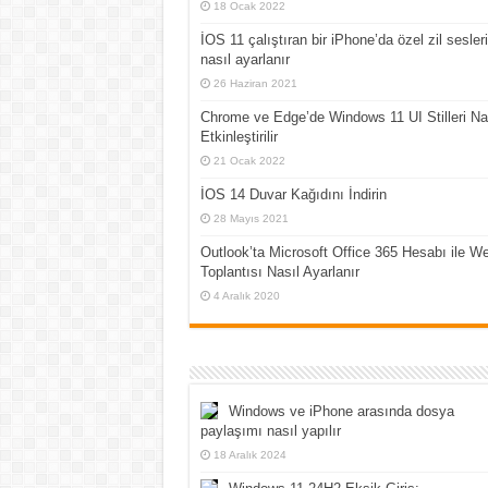
18 Ocak 2022
İOS 11 çalıştıran bir iPhone’da özel zil sesleri
nasıl ayarlanır
26 Haziran 2021
Chrome ve Edge’de Windows 11 UI Stilleri Na
Etkinleştirilir
21 Ocak 2022
İOS 14 Duvar Kağıdını İndirin
28 Mayıs 2021
Outlook’ta Microsoft Office 365 Hesabı ile W
Toplantısı Nasıl Ayarlanır
4 Aralık 2020
Windows ve iPhone arasında dosya
paylaşımı nasıl yapılır
18 Aralık 2024