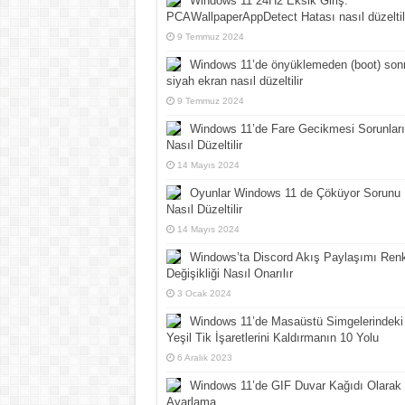
Windows 11 24H2 Eksik Giriş:
PCAWallpaperAppDetect Hatası nasıl düzeltil
9 Temmuz 2024
Windows 11’de önyüklemeden (boot) son
siyah ekran nasıl düzeltilir
9 Temmuz 2024
Windows 11’de Fare Gecikmesi Sorunları
Nasıl Düzeltilir
14 Mayıs 2024
Oyunlar Windows 11 de Çöküyor Sorunu
Nasıl Düzeltilir
14 Mayıs 2024
Windows’ta Discord Akış Paylaşımı Ren
Değişikliği Nasıl Onarılır
3 Ocak 2024
Windows 11’de Masaüstü Simgelerindeki
Yeşil Tik İşaretlerini Kaldırmanın 10 Yolu
6 Aralık 2023
Windows 11’de GIF Duvar Kağıdı Olarak
Ayarlama