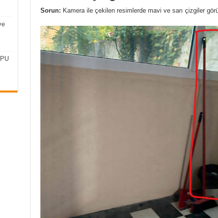
Sorun:
Kamera ile çekilen resimlerde mavi ve sarı çizgiler gör
ve
CPU