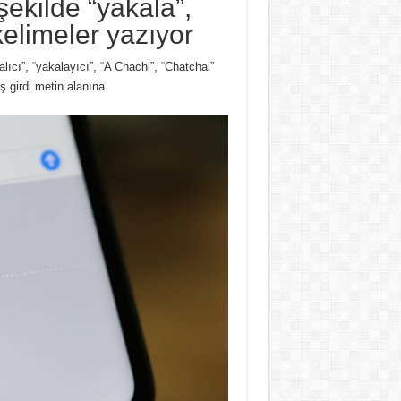
şekilde “yakala”,
 kelimeler yazıyor
lıcı”, “yakalayıcı”, “A Chachi”, “Chatchai”
ş girdi metin alanına.