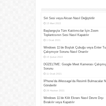
Siri Sesi veya Aksan Nasıl Değiştirilir
15 Mart 2022
Başlangıçta Tüm Katılımcılar İçin Zoom
Toplantısının Sesi Nasıl Kapatılır
1 Ocak 2021
Windows 11’de Boşluk Çubuğu veya Enter T
Çalışmıyor Sorunu Nasıl Onarılır
15 Şubat 2022
DÜZELTME: Google Meet Kamerası Çalışmıy
Sorunu
11 Ocak 2021
İPhone’da iMessage’da Resimli Bulmacalar N
Gönderilir
26 Haziran 2021
Windows 11’de Kilit Ekranı Nasıl Devre Dışı
Bırakılır veya Kapatılır