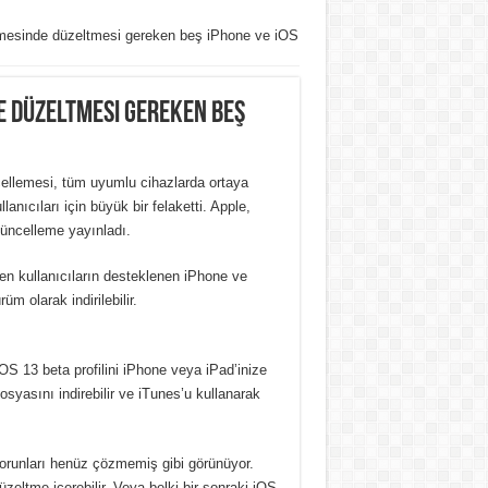
lemesinde düzeltmesi gereken beş iPhone ve iOS
e düzeltmesi gereken beş
ellemesi, tüm uyumlu cihazlarda ortaya
nıcıları için büyük bir felaketti. Apple,
güncelleme yayınladı.
en kullanıcıların desteklenen iPhone ve
üm olarak indirilebilir.
OS 13 beta profilini iPhone veya iPad’inize
syasını indirebilir ve iTunes’u kullanarak
orunları henüz çözmemiş gibi görünüyor.
eltme içerebilir. Veya belki bir sonraki iOS