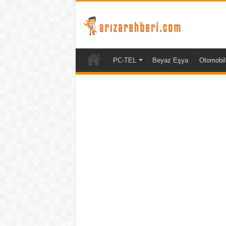
PC-TEL
Beyaz Eşya
Otomobil