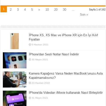
1
2
3
4
5
»
10
20
30
...
Sayfa 1 of 162
Son »
İPhone XS, XS Max ve iPhone XR için En İyi Kılıf
Fiyatları
5 Haziran 2021
İPhone'dan Sesli Notlar Nasıl İndirilir
30 Mayıs 2021
Kamera Kapağınız Varsa Neden MacBook’unuzu Asla
Kapatmamalısınız?
23 Haziran 2022
İPhone'da Videoları iMovie kullanarak Nasıl Birleştirilir
31 Mayıs 2021