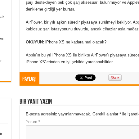
]
şarjı destekleyen pek çok şarj aksesuarı bulunmuyor ve Apple'
denkleme girdiği yer burası.
rak
AirPower, bir yılı aşkın süredir piyasaya sürülmeyi bekliyor. 
kablosuz şarj istasyonunu duyurdu, ancak cihazlar asla mağaz
 ve
OKUYUN:
iPhone XS ne kadara mal olacak?
Apple'ın bu yıl iPhone XS ile birlikte AirPower'ı piyasaya sürec
r
iPhone XS'lerinden en iyi şekilde yararlanabilirler.
Paylaş!
Bir yanıt yazın
E-posta adresiniz yayınlanmayacak.
Gerekli alanlar
*
ile işaret
Yorum
*
ir