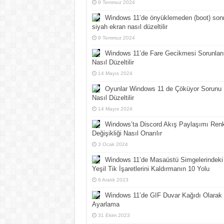
9 Temmuz 2024
Windows 11’de önyüklemeden (boot) son
siyah ekran nasıl düzeltilir
9 Temmuz 2024
Windows 11’de Fare Gecikmesi Sorunları
Nasıl Düzeltilir
14 Mayıs 2024
Oyunlar Windows 11 de Çöküyor Sorunu
Nasıl Düzeltilir
14 Mayıs 2024
Windows’ta Discord Akış Paylaşımı Ren
Değişikliği Nasıl Onarılır
3 Ocak 2024
Windows 11’de Masaüstü Simgelerindeki
Yeşil Tik İşaretlerini Kaldırmanın 10 Yolu
6 Aralık 2023
Windows 11’de GIF Duvar Kağıdı Olarak
Ayarlama
31 Ekim 2023