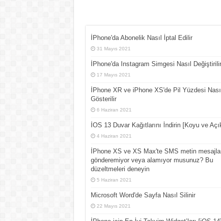
İPhone'da Abonelik Nasıl İptal Edilir
31 Mayıs 2021
İPhone'da Instagram Simgesi Nasıl Değiştirili
17 Mayıs 2021
İPhone XR ve iPhone XS'de Pil Yüzdesi Nası
Gösterilir
6 Haziran 2021
İOS 13 Duvar Kağıtlarını İndirin [Koyu ve Açı
4 Haziran 2021
İPhone XS ve XS Max'te SMS metin mesajla
gönderemiyor veya alamıyor musunuz? Bu
düzeltmeleri deneyin
5 Haziran 2021
Microsoft Word'de Sayfa Nasıl Silinir
22 Mayıs 2021