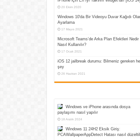
İPhone için En İyi Takvim Widget’ları [iOS 14
20 Ekim 2020
Windows 10'da Bir Videoyu Duvar Kağıdı Ola
Ayarlama
17 Mayıs 2021
Microsoft Teams’de Arka Plan Efektleri Nedir
Nasıl Kullanılır?
17 Ocak 2021
iOS 12 jailbreak durumu: Bilmeniz gereken he
şey
26 Haziran 2021
Windows ve iPhone arasında dosya
paylaşımı nasıl yapılır
18 Aralık 2024
Windows 11 24H2 Eksik Giriş:
PCAWallpaperAppDetect Hatası nasıl düzeltil