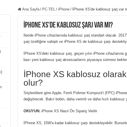
Ana Sayfa
/
PC-TEL
/
iPhone
/
İPhone XS'de kablosuz şarj var 
İPhone XS'de kablosuz şarj var mı?
İleride iPhone cihazlarında kablosuz şarj standart olacak. 201
r
şarj özelliğine sahipti ve iPhone XS de kablosuz şarjı destekliy
l
İPhone XS'deki kablosuz şarj, geçen yılın iPhone cihazlarına gör
bazı yeni kablosuz şarj aksesuarlarını piyasaya sürmesi beklen
İPhone XS kablosuz olarak n
k]
olur?
rı
Söylentilere göre Apple, Ferrit Polimer Kompozit'i (FPC) iPhone 
değiştirecek. Bakır bobin, daha verimli ve daha hızlı kablosuz ş
OKUYUN:
iPhone XS Nasıl Ön Sipariş Verilir
İPhone XS, 15W'a kadar kablosuz şarjı destekleyebilir. Bununla