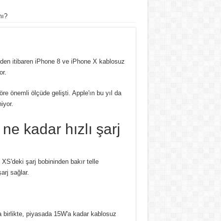
mı?
7'den itibaren iPhone 8 ve iPhone X kablosuz
or.
e önemli ölçüde gelişti. Apple'ın bu yıl da
iyor.
e kadar hızlı şarj
XS'deki şarj bobininden bakır telle
arj sağlar.
 birlikte, piyasada 15W'a kadar kablosuz