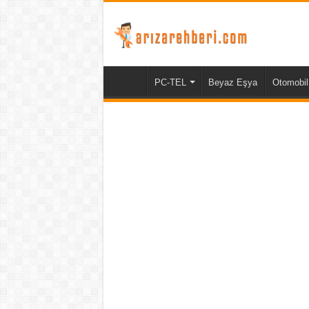
PC-TEL
Beyaz Eşya
Otomobil