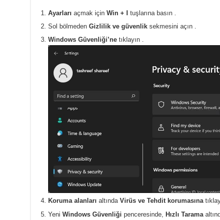
Ayarları
açmak için
Win + I
tuşlarına basın
.
Sol bölmeden
Gizlilik ve güvenlik
sekmesini açın .
Windows Güvenliği’ne
tıklayın .
Koruma alanları
altında
Virüs ve Tehdit korumasına
tıkla
Yeni
Windows Güvenliği
penceresinde,
Hızlı Tarama
altın