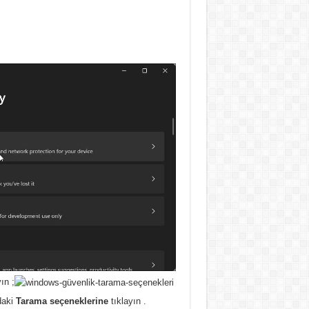
yın
;
daki
Tarama seçeneklerine
tıklayın .