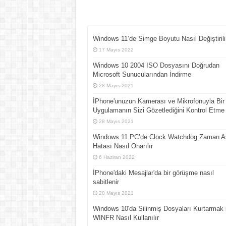
Windows 11’de Simge Boyutu Nasıl Değiştirili
17 Mayıs 2022
Windows 10 2004 ISO Dosyasını Doğrudan
Microsoft Sunucularından İndirme
28 Mayıs 2021
İPhone'unuzun Kamerası ve Mikrofonuyla Bir
Uygulamanın Sizi Gözetlediğini Kontrol Etme
28 Mayıs 2021
Windows 11 PC’de Clock Watchdog Zaman A
Hatası Nasıl Onarılır
6 Haziran 2022
İPhone'daki Mesajlar'da bir görüşme nasıl
sabitlenir
28 Mayıs 2021
Windows 10'da Silinmiş Dosyaları Kurtarmak 
WINFR Nasıl Kullanılır