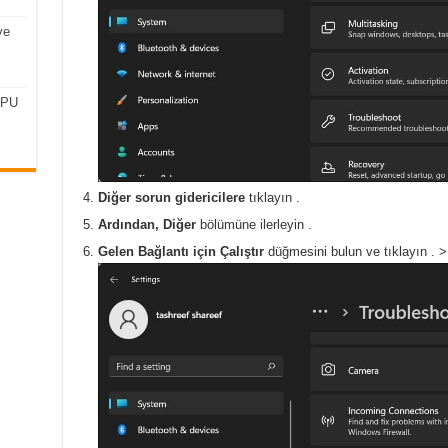
ve
CPU
Diğer sorun gidericilere
tıklayın .
Ardından, Diğer
bölümüne
ilerleyin .
Gelen Bağlantı için
Çalıştır
düğmesini
bulun ve tıklayın .
>