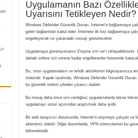
Uygulamanın Bazı Özellikler
Uyarısını Tetikleyen Nedir?
vam
Windows Defender Güvenlik Duvarı, İnternet’e bağlanmaya çalı
gelen bağlantıları kabul eder.
İnternete ilk kez bağlanmaya çalış
engelleyecek ve yukarıdaki mesajı gösterecektir.
r?
Uygulamaya güveniyorsanız Erişime izin ver’i tıklayabilirsiniz.
dahaki sefere izin verene kadar engellenenler listesinde kalacak
e
Bu, sinsi uygulamaların ve tehdit aktörlerinin bilgisayarınıza er
önlemdir.
Kapak tarafında, Windows Defender Güvenlik Duvarı 
bu güvenlik önlemi çileden çıkarıcı olabilir.
Bu mesaj daha önce izin verdiğiniz uygulamalarda tekrar tekrar
uygulamayı sorun açısından araştırmak daha iyidir.
Bir web tarayıcısı durumunda, İnternet’e erişmeye çalışan ve bir
eklentiniz olabilir.
Diğer durumlarda, VPN istemcilerinin bu güven
bilinmektedir.