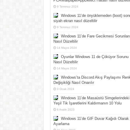
PCAWallpaperAppDetect Hatası nasıl düzeltil
9 Temmuz 2024
Windows 11’de önyüklemeden (boot) son
siyah ekran nasıl düzeltilir
9 Temmuz 2024
Windows 11’de Fare Gecikmesi Sorunları
Nasıl Düzeltilir
14 Mayıs 2024
Oyunlar Windows 11 de Çöküyor Sorunu
Nasıl Düzeltilir
14 Mayıs 2024
Windows’ta Discord Akış Paylaşımı Ren
Değişikliği Nasıl Onarılır
3 Ocak 2024
Windows 11’de Masaüstü Simgelerindeki
Yeşil Tik İşaretlerini Kaldırmanın 10 Yolu
6 Aralık 2023
Windows 11’de GIF Duvar Kağıdı Olarak
Ayarlama