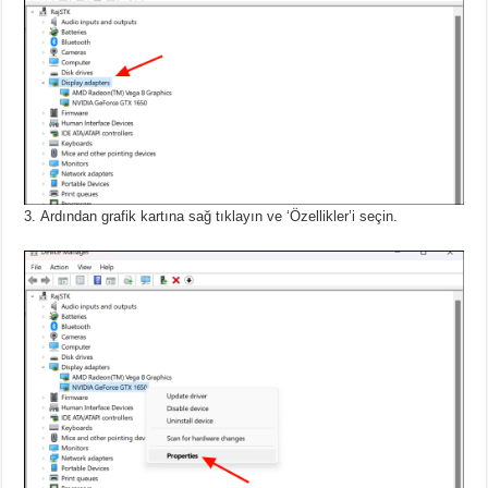
Ardından grafik kartına sağ tıklayın ve ‘Özellikler’i seçin.