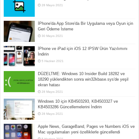
28 Mayıs 2021
İPhone'da App Store'da Bir Uygulama veya Oyun için
Geri Ödeme İsteme
30 Mayıs 2021
İPhone ve iPad için iOS 12 IPSW Ürün Yazılımını
İndirin
5 Haziran 2021
DÜZELTME: Windows 10 Insider Build 18282 ve
18290 yüklendikten sonra win32kbase.sys'de yeşil
ekran hatası
28 Mayıs 2021
Windows 10 için KB4503293, KB4503327 ve
KB4503286 Güncellemelerini İndirin
28 Mayıs 2021
Apple News, GarageBand, Pages ve Numbers iOS ve
Mac uygulamaları yeni özelliklerle güncellendi
5 Haziran 2021