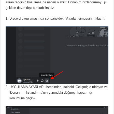
ekran renginin bozulmasına neden olabilir.
Donanım hızlandırmayı şu
şekilde devre dışı bırakabilirsiniz:
Discord uygulamasında sol paneldeki ‘Ayarlar’ simgesini tıklayın.
UYGULAMA AYARLARI listesinden, soldaki ‘Gelişmiş’e tıklayın ve
‘Donanım Hızlandırma’nın yanındaki düğmeyi kapatın (x
konumuna geçin).