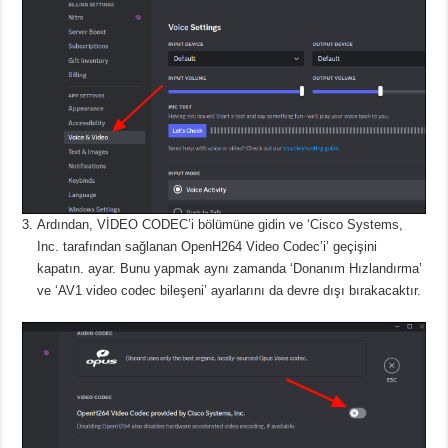
Ardından, VİDEO CODEC’i bölümüne gidin ve ‘Cisco Systems,
Inc. tarafından sağlanan OpenH264 Video Codec’i’ geçişini
kapatın.
ayar.
Bunu yapmak aynı zamanda ‘Donanım Hızlandırma’
ve ‘AV1 video codec bileşeni’ ayarlarını da devre dışı bırakacaktır.