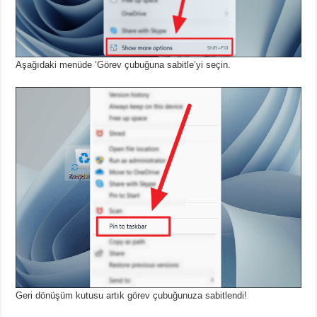
Aşağıdaki menüde ‘Görev çubuğuna sabitle’yi seçin.
Geri dönüşüm kutusu artık görev çubuğunuza sabitlendi!