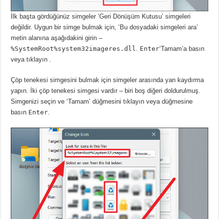
İlk başta gördüğünüz simgeler ‘Geri Dönüşüm Kutusu’ simgeleri
değildir.
Uygun bir simge bulmak için, ‘Bu dosyadaki simgeleri ara’
metin alanına aşağıdakini girin –
%SystemRoot%system32imageres.dll
.
Enter
‘Tamam’a basın
veya tıklayın
.
Çöp tenekesi simgesini bulmak için simgeler arasında yan kaydırma
yapın.
İki çöp tenekesi simgesi vardır – biri boş diğeri doldurulmuş.
Simgenizi seçin ve ‘Tamam’ düğmesini tıklayın veya düğmesine
basın
Enter
.