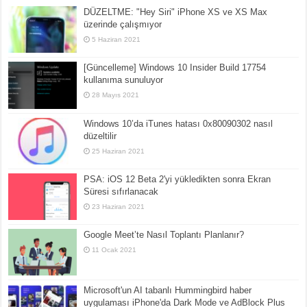
DÜZELTME: "Hey Siri" iPhone XS ve XS Max
üzerinde çalışmıyor
5 Haziran 2021
[Güncelleme] Windows 10 Insider Build 17754
kullanıma sunuluyor
28 Mayıs 2021
Windows 10’da iTunes hatası 0x80090302 nasıl
düzeltilir
25 Haziran 2021
PSA: iOS 12 Beta 2'yi yükledikten sonra Ekran
Süresi sıfırlanacak
23 Haziran 2021
Google Meet’te Nasıl Toplantı Planlanır?
11 Ocak 2021
Microsoft'un AI tabanlı Hummingbird haber
uygulaması iPhone'da Dark Mode ve AdBlock Plus