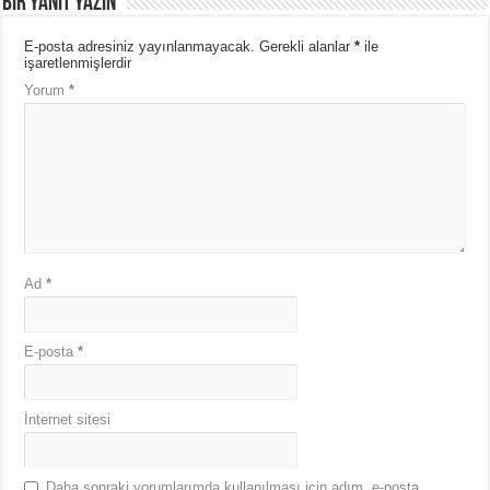
Bir yanıt yazın
E-posta adresiniz yayınlanmayacak.
Gerekli alanlar
*
ile
işaretlenmişlerdir
Yorum
*
Ad
*
E-posta
*
İnternet sitesi
Daha sonraki yorumlarımda kullanılması için adım, e-posta