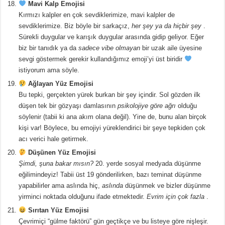
Mavi Kalp Emojisi
Kırmızı kalpler en çok sevdiklerimize, mavi kalpler de
sevdiklerimize. Biz böyle bir sarkaçız,
her şey ya da hiçbir şey
.
Sürekli duygular ve karışık duygular arasında gidip geliyor. Eğer
biz bir tanıdık ya da
sadece vibe olmayan
bir uzak aile üyesine
sevgi göstermek gerekir kullandığımız emoji’yi üst biridir
istiyorum ama söyle.
Ağlayan Yüz Emojisi
Bu tepki, gerçekten yürek burkan bir şey içindir. Sol gözden ilk
düşen tek bir gözyaşı damlasının
psikolojiye göre ağrı
olduğu
söylenir (tabii ki ana akım olana değil). Yine de, bunu alan birçok
kişi var! Böylece, bu emojiyi yüreklendirici bir şeye tepkiden çok
acı verici hale getirmek.
Düşünen Yüz Emojisi
Şimdi, şuna bakar mısın?
20. yerde sosyal medyada düşünme
eğilimindeyiz! Tabii üst 19 gönderilirken, bazı teminat düşünme
yapabilirler ama aslında hiç,
aslında
düşünmek ve bizler düşünme
yirminci noktada olduğunu ifade etmektedir.
Evrim için çok fazla
.
Sırıtan Yüz Emojisi
Çevrimiçi “gülme faktörü” gün geçtikçe ve bu listeye göre nişleşir.