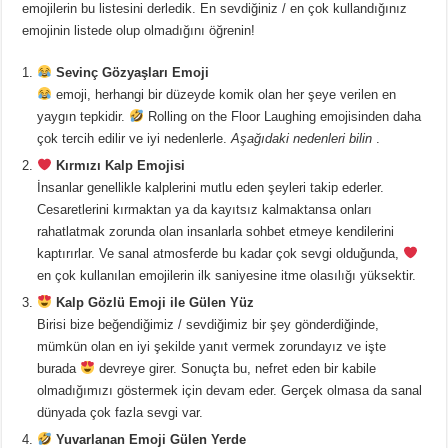
emojilerin bu listesini derledik. En sevdiğiniz / en çok kullandığınız
emojinin listede olup olmadığını öğrenin!
Sevinç Gözyaşları Emoji
emoji, herhangi bir düzeyde komik olan her şeye verilen en
yaygın tepkidir.
Rolling on the Floor Laughing emojisinden daha
çok tercih edilir ve iyi nedenlerle.
Aşağıdaki nedenleri bilin
.
Kırmızı Kalp Emojisi
İnsanlar genellikle kalplerini mutlu eden şeyleri takip ederler.
Cesaretlerini kırmaktan ya da kayıtsız kalmaktansa onları
rahatlatmak zorunda olan insanlarla sohbet etmeye kendilerini
kaptırırlar. Ve sanal atmosferde bu kadar çok sevgi olduğunda,
en çok kullanılan emojilerin ilk saniyesine itme olasılığı yüksektir.
Kalp Gözlü Emoji ile Gülen Yüz
Birisi bize beğendiğimiz / sevdiğimiz bir şey gönderdiğinde,
mümkün olan en iyi şekilde yanıt vermek zorundayız ve işte
burada
devreye girer. Sonuçta bu, nefret eden bir kabile
olmadığımızı göstermek için devam eder. Gerçek olmasa da sanal
dünyada çok fazla sevgi var.
Yuvarlanan Emoji Gülen Yerde