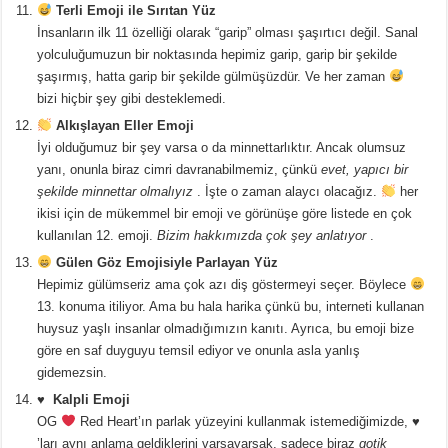
Terli Emoji ile Sırıtan Yüz
İnsanların ilk 11 özelliği olarak “garip” olması şaşırtıcı değil. Sanal
yolculuğumuzun bir noktasında hepimiz garip, garip bir şekilde
şaşırmış, hatta garip bir şekilde gülmüşüzdür. Ve her zaman
bizi hiçbir şey gibi desteklemedi.
Alkışlayan Eller Emoji
İyi olduğumuz bir şey varsa o da minnettarlıktır. Ancak olumsuz
yanı, onunla biraz cimri davranabilmemiz, çünkü
evet, yapıcı bir
şekilde minnettar olmalıyız
. İşte o zaman alaycı olacağız.
her
ikisi için de mükemmel bir emoji ve görünüşe göre listede en çok
kullanılan 12. emoji.
Bizim hakkımızda çok şey anlatıyor
.
Gülen Göz Emojisiyle Parlayan Yüz
Hepimiz gülümseriz ama çok azı diş göstermeyi seçer. Böylece
13. konuma itiliyor. Ama bu hala harika çünkü bu, interneti kullanan
huysuz yaşlı insanlar olmadığımızın kanıtı. Ayrıca, bu emoji bize
göre en saf duyguyu temsil ediyor ve onunla asla yanlış
gidemezsin.
♥ ️ Kalpli Emoji
OG
Red Heart’ın parlak yüzeyini kullanmak istemediğimizde, ♥
’ları aynı anlama geldiklerini varsayarsak, sadece biraz
gotik