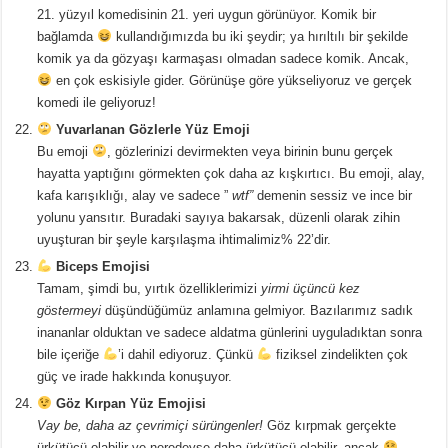
21. yüzyıl komedisinin 21. yeri uygun görünüyor. Komik bir
bağlamda
kullandığımızda bu iki şeydir; ya hırıltılı bir şekilde
komik ya da gözyaşı karmaşası olmadan sadece komik. Ancak,
en çok eskisiyle gider. Görünüşe göre yükseliyoruz ve gerçek
komedi ile geliyoruz!
Yuvarlanan Gözlerle Yüz Emoji
Bu emoji
, gözlerinizi devirmekten veya birinin bunu gerçek
hayatta yaptığını görmekten çok daha az kışkırtıcı. Bu emoji, alay,
kafa karışıklığı, alay ve sadece ”
wtf”
demenin sessiz ve ince bir
yolunu yansıtır. Buradaki sayıya bakarsak, düzenli olarak zihin
uyuşturan bir şeyle karşılaşma ihtimalimiz% 22’dir.
Biceps Emojisi
Tamam, şimdi bu, yırtık özelliklerimizi
yirmi üçüncü kez
göstermeyi
düşündüğümüz anlamına gelmiyor. Bazılarımız sadık
inananlar olduktan ve sadece aldatma günlerini uyguladıktan sonra
bile içeriğe
’i dahil ediyoruz. Çünkü
fiziksel zindelikten çok
güç ve irade hakkında konuşuyor.
Göz Kırpan Yüz Emojisi
Vay be, daha az çevrimiçi sürüngenler!
Göz kırpmak gerçekte
ürkütücü olabilir ve neredeyse daha ürkütücü olabilir, ancak