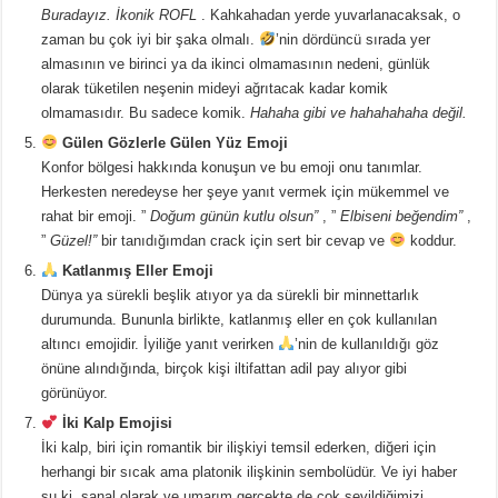
Buradayız. İkonik ROFL
. Kahkahadan yerde yuvarlanacaksak, o
zaman bu çok iyi bir şaka olmalı.
’nin dördüncü sırada yer
almasının ve birinci ya da ikinci olmamasının nedeni, günlük
olarak tüketilen neşenin mideyi ağrıtacak kadar komik
olmamasıdır. Bu sadece komik.
Hahaha gibi ve hahahahaha değil.
Gülen Gözlerle Gülen Yüz Emoji
Konfor bölgesi hakkında konuşun ve bu emoji onu tanımlar.
Herkesten neredeyse her şeye yanıt vermek için mükemmel ve
rahat bir emoji. ”
Doğum günün kutlu olsun”
, ”
Elbiseni beğendim”
,
”
Güzel!”
bir tanıdığımdan crack için sert bir cevap ve
koddur.
Katlanmış Eller Emoji
Dünya ya sürekli beşlik atıyor ya da sürekli bir minnettarlık
durumunda. Bununla birlikte, katlanmış eller en çok kullanılan
altıncı emojidir. İyiliğe yanıt verirken
’nin de kullanıldığı göz
önüne alındığında, birçok kişi iltifattan adil pay alıyor gibi
görünüyor.
İki Kalp Emojisi
İki kalp, biri için romantik bir ilişkiyi temsil ederken, diğeri için
herhangi bir sıcak ama platonik ilişkinin sembolüdür. Ve iyi haber
şu ki, sanal olarak ve umarım gerçekte de çok sevildiğimizi