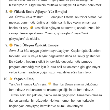
hissediyoruz. Diğer kalbin mutlaka bir kişiye ait olması gerekmez.
Yüksek Sesle Ağlayan Yüz Emojisi
Ah. Üzüntü eski dostum
. Bu emojinin listede sekizinci olması ve
mevcut durum göz önüne alındığında ilk üçe yakın olmaması
harika bir şey.
kesinlikle ağlayan bir surattır, ancak üzücü bir
cevap olması gerekmez. “Sevinç gözyaşları” veya “korku
gözyaşları” da olabilir.
Yüzü Üfleyen Öpücük Emojisi
Aww. Bak kim duygu göstermeye başlıyor.
Kalpler öpücüklerden
farklıdır, küçük veya büyük gagalardan daha az sevgi gösterirler.
Bu yüzden, hepimiz etkili bir şekilde duyguları göstermeye
programlanmadığımız için 9. sıra adil bir anlaşma gibi görünüyor
ve bu konum sadece çoğumuzun yapabileceğini kanıtlıyor.
Yaşasın Emoji
Yang’ın Thumbs Up’ın yin,
Thumbs Down emojisi olduğunun
farkındayız ve bunların ne anlama geldiğinin de farkındayız.
Tatmin edici bir şekilde, birçok insan geçiniyor! Tamamen olmasa
da, en azından bir düzeyde. Herkes hemen hemen herkesle
hoşlanıyor, onaylıyor, hemfikir ve olumlu davranıyor!