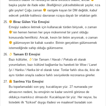
başka şeyler de ifade eder.
İlkelliğimizi yükseltebilecek
şeyler, rıza
gibi şeyler! Çoğu zaman
rastgele kayan bir DM değildir,
kabul
edecek şekilde
kalitesiz davranan rızaya dayalı bir ortaktan gelir.
Biraz Gülen Yüz Emojisi
Emojiyi sadece iletmek için kullanacak türden biriysek, o zaman
’nin hemen hemen her şeye mükemmel bir yanıt olduğu
konusunda hemfikiriz. Ancak, kesin bir iletim arıyorsak, o zaman
gülümseyen bir kaltak surattır. Birinin gerçekten gülümsemek
istemediğinde sahip olduğu gülümseme.
Tamam El Emojisi
Bazı kültürler,
’i bir
Tamam / Havalı / Pekala
eli olarak
yorumlarken, bazı kültürel bağlamlar bu hareketi bir
Wow / Lanet
İyi / Harika / Harika bir
el olarak tutar. Tonlar farklı olsa da, ikisi de
aynı türden onayla sadece farklı seviyelerde rezonansa girerler.
Sarılma Yüz Emojisi
Bu toparlamadaki son şey, kucaklayan yüz. 27 numarada yer
almasının nedeni, bu emojinin ne kadar sevimli görünse de
oldukça mantıksız olmasıdır. Kucaklayan bir yüz. Her neyse, bu
listedeki ilk “fiziksel” duygu ifadesi ve maalesef buradaki son