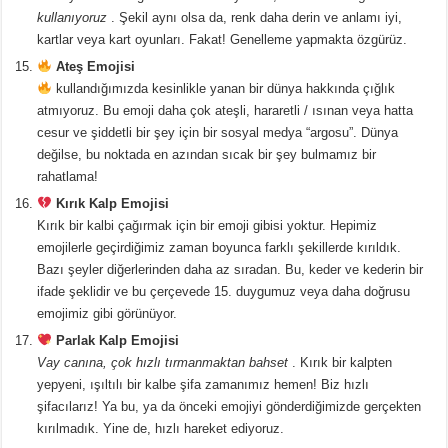
kullanıyoruz
. Şekil aynı olsa da, renk daha derin ve anlamı iyi,
kartlar veya kart oyunları. Fakat! Genelleme yapmakta özgürüz.
Ateş Emojisi
kullandığımızda kesinlikle yanan bir dünya hakkında çığlık
atmıyoruz. Bu emoji daha çok ateşli, hararetli / ısınan veya hatta
cesur ve şiddetli bir şey için bir sosyal medya “argosu”. Dünya
değilse, bu noktada en azından sıcak bir şey bulmamız bir
rahatlama!
Kırık Kalp Emojisi
Kırık bir kalbi çağırmak için bir emoji gibisi yoktur. Hepimiz
emojilerle geçirdiğimiz zaman boyunca farklı şekillerde kırıldık.
Bazı şeyler diğerlerinden daha az sıradan. Bu, keder ve kederin bir
ifade şeklidir ve bu çerçevede 15. duygumuz veya daha doğrusu
emojimiz gibi görünüyor.
Parlak Kalp Emojisi
Vay canına, çok hızlı tırmanmaktan bahset
. Kırık bir kalpten
yepyeni, ışıltılı bir kalbe şifa zamanımız hemen! Biz hızlı
şifacılarız! Ya bu, ya da önceki emojiyi gönderdiğimizde gerçekten
kırılmadık. Yine de, hızlı hareket ediyoruz.