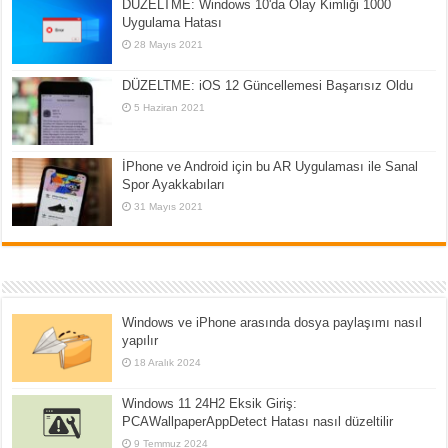
DÜZELTME: Windows 10'da Olay Kimliği 1000
Uygulama Hatası
28 Mayıs 2021
DÜZELTME: iOS 12 Güncellemesi Başarısız Oldu
5 Haziran 2021
İPhone ve Android için bu AR Uygulaması ile Sanal
Spor Ayakkabıları
31 Mayıs 2021
Windows ve iPhone arasında dosya paylaşımı nasıl
yapılır
18 Aralık 2024
Windows 11 24H2 Eksik Giriş:
PCAWallpaperAppDetect Hatası nasıl düzeltilir
9 Temmuz 2024