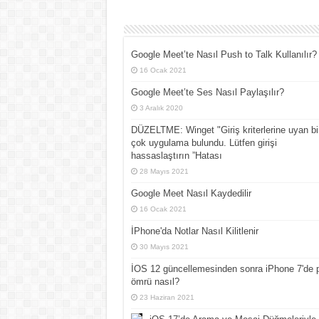
Google Meet’te Nasıl Push to Talk Kullanılır?
16 Ocak 2021
Google Meet’te Ses Nasıl Paylaşılır?
3 Aralık 2020
DÜZELTME: Winget "Giriş kriterlerine uyan bi
çok uygulama bulundu. Lütfen girişi
hassaslaştırın ”Hatası
28 Mayıs 2021
Google Meet Nasıl Kaydedilir
16 Ocak 2021
İPhone'da Notlar Nasıl Kilitlenir
30 Mayıs 2021
İOS 12 güncellemesinden sonra iPhone 7'de p
ömrü nasıl?
23 Haziran 2021