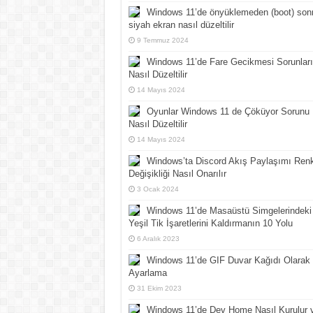
Windows 11’de önyüklemeden (boot) son
siyah ekran nasıl düzeltilir
9 Temmuz 2024
Windows 11’de Fare Gecikmesi Sorunları
Nasıl Düzeltilir
14 Mayıs 2024
Oyunlar Windows 11 de Çöküyor Sorunu
Nasıl Düzeltilir
14 Mayıs 2024
Windows’ta Discord Akış Paylaşımı Ren
Değişikliği Nasıl Onarılır
3 Ocak 2024
Windows 11’de Masaüstü Simgelerindeki
Yeşil Tik İşaretlerini Kaldırmanın 10 Yolu
6 Aralık 2023
Windows 11’de GIF Duvar Kağıdı Olarak
Ayarlama
31 Ekim 2023
Windows 11’de Dev Home Nasıl Kurulur 