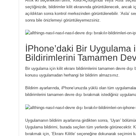
Artık iki seçenekten birini, ‘Kilidi Açıldığında’ veya ‘Asla’ seçebi
seçtiğinizde, bildirimler kilit ekranında görüntülenecek, ancak i
açıldıktan sonra kontrol merkezinden görüntülenebilir. ‘Asla’ seç
sonra bile önizlemeyi görüntüleyemezsiniz.
İPhone’daki Bir Uygulama iç
Bildirimlerini Tamamen Dev
Bir uygulama için kilit ekranı bildirimlerini tamamen devre dışı 
konusu uygulamadan herhangi bir bildirim almazsınız.
Bildirim ayarlarında, iPhone’unuzda yüklü olan tüm uygulamaların
bildirimlerini tamamen devre dışı bırakmak istediğiniz uygulam
Uygulamanın bildirim ayarlarına girdikten sonra, ‘Uyarı’ bölüm
Uygulama bildirimi, burada seçilen tüm yerlerde görünecektir. Kili
bırakmak için, ‘Ekranı Kilitle’ seçeneğine dokunarak seçimini ka