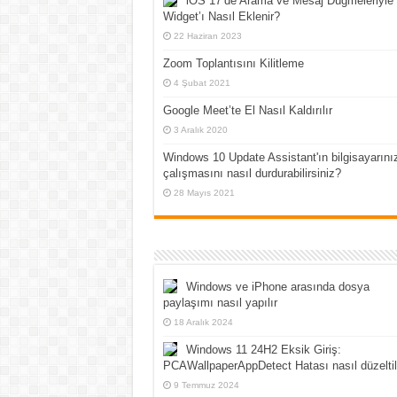
iOS 17’de Arama ve Mesaj Düğmeleriyle 
Widget’ı Nasıl Eklenir?
22 Haziran 2023
Zoom Toplantısını Kilitleme
4 Şubat 2021
Google Meet’te El Nasıl Kaldırılır
3 Aralık 2020
Windows 10 Update Assistant'ın bilgisayarını
çalışmasını nasıl durdurabilirsiniz?
28 Mayıs 2021
Windows ve iPhone arasında dosya
paylaşımı nasıl yapılır
18 Aralık 2024
Windows 11 24H2 Eksik Giriş:
PCAWallpaperAppDetect Hatası nasıl düzeltil
9 Temmuz 2024