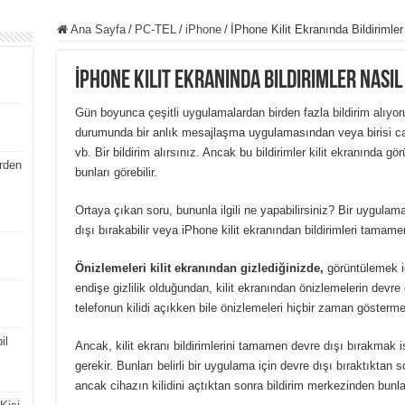
Ana Sayfa
/
PC-TEL
/
iPhone
/
İPhone Kilit Ekranında Bildirimler
İPhone Kilit Ekranında Bildirimler Nasıl 
Gün boyunca çeşitli uygulamalardan birden fazla bildirim alıyor
durumunda bir anlık mesajlaşma uygulamasından veya birisi can
vb. Bir bildirim alırsınız. Ancak bu bildirimler kilit ekranında 
rden
bunları görebilir.
Ortaya çıkan soru, bununla ilgili ne yapabilirsiniz? Bir uygulama 
dışı bırakabilir veya iPhone kilit ekranından bildirimleri tamamen
Önizlemeleri kilit ekranından gizlediğinizde,
görüntülemek iç
endişe gizlilik olduğundan, kilit ekranından önizlemelerin devre d
telefonun kilidi açıkken bile önizlemeleri hiçbir zaman gösterm
il
Ancak, kilit ekranı bildirimlerini tamamen devre dışı bırakmak 
gerekir. Bunları belirli bir uygulama için devre dışı bıraktıktan s
ancak cihazın kilidini açtıktan sonra bildirim merkezinden bunlar