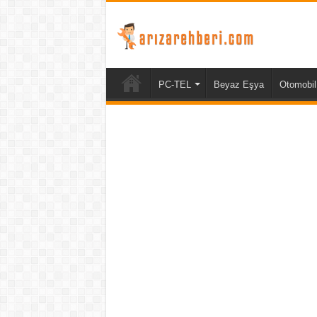
PC-TEL
Beyaz Eşya
Otomobil